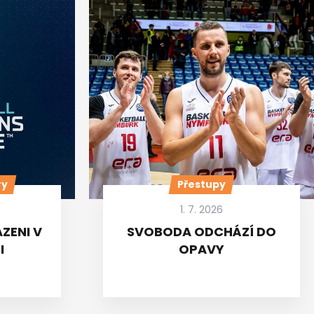
ry
Přestupy
1. 7. 2026
ZENI V
SVOBODA ODCHÁZÍ DO
I
OPAVY