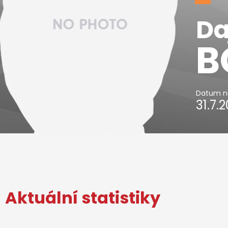
Da
B
Datum n
31.7.
Aktuální statistiky