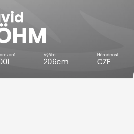
vid
ÖHM
arození
Výška
Národnost
2001
206cm
CZE