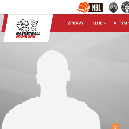
ZPRÁVY
KLUB
A-TÝM
C