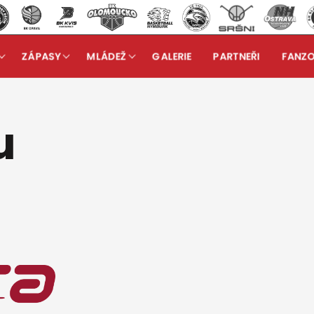
ZÁPASY
MLÁDEŽ
GALERIE
PARTNEŘI
FANZ
neři klubu
u