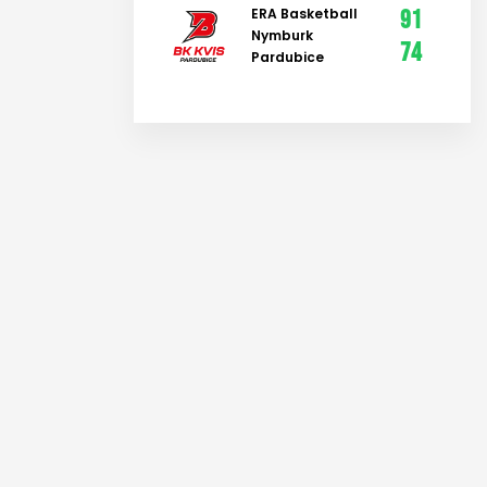
ERA Basketball
91
Nymburk
74
Pardubice