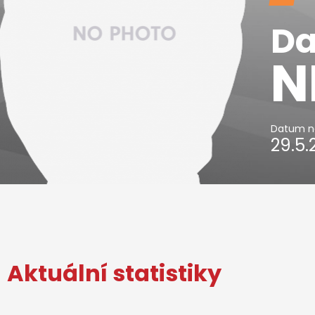
Da
N
Datum n
29.5.
Aktuální statistiky