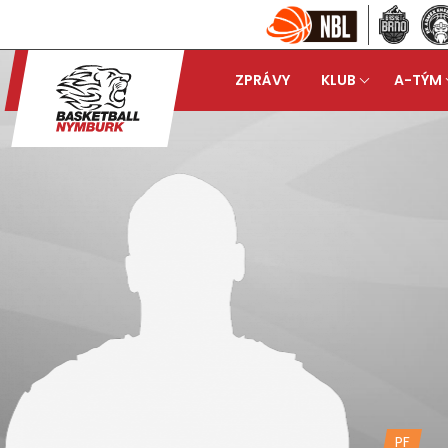
ZPRÁVY
KLUB
A-TÝM
PF