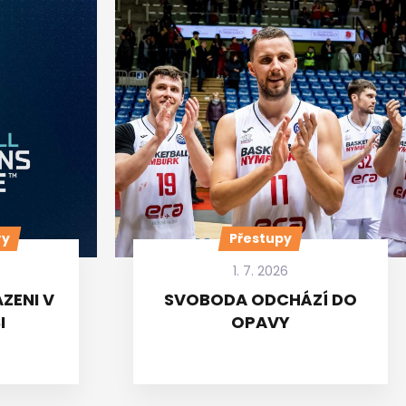
ry
Přestupy
1. 7. 2026
ZENI V
SVOBODA ODCHÁZÍ DO
I
OPAVY