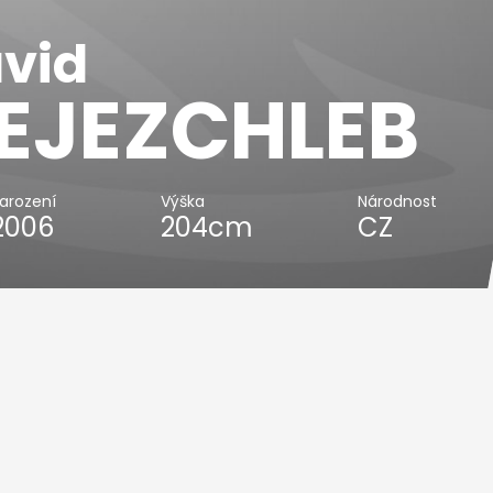
vid
EJEZCHLEB
arození
Výška
Národnost
2006
204cm
CZ