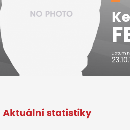
K
F
Datum n
23.10
Aktuální statistiky