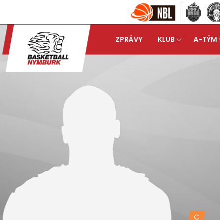
ZPRÁVY
KLUB
A-TÝM
C