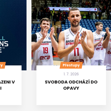
ry
Přestupy
1. 7. 2026
ZENI V
SVOBODA ODCHÁZÍ DO
I
OPAVY