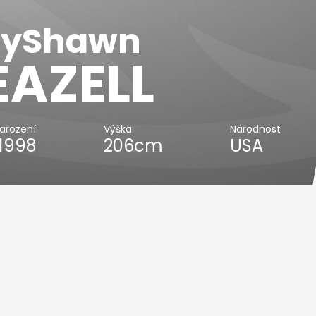
eyShawn
EAZELL
arození
Výška
Národnost
.1998
206cm
USA