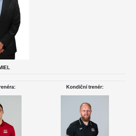
MIEL
renéra:
Kondiční trenér: