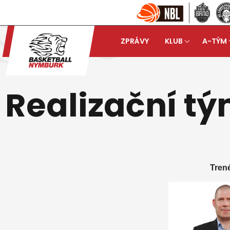
ZPRÁVY
KLUB
A-TÝM
Basketball Nymburk
A-t
arrow_forward
Realizační t
Trené