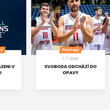
ry
Přestupy
1. 7. 2026
ZENI V
SVOBODA ODCHÁZÍ DO
I
OPAVY