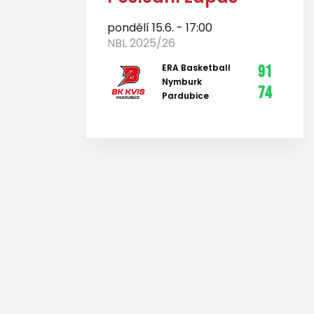
pondělí 15.6. - 17:00
NBL 2025/26
ERA Basketball
91
Nymburk
74
Pardubice