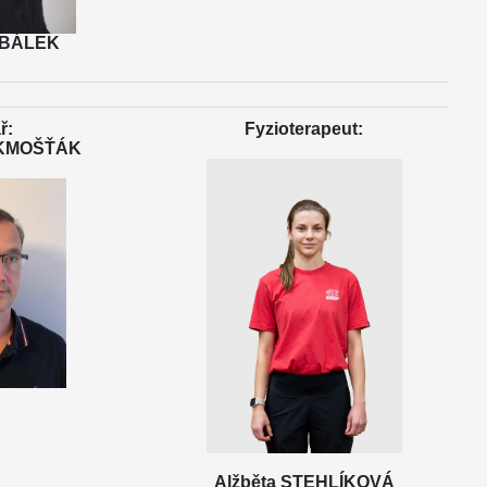
UBÁLEK
ř:
Fyzioterapeut:
 KMOŠŤÁK
Alžběta STEHLÍKOVÁ