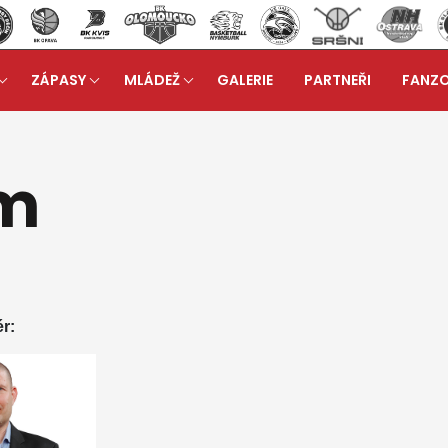
ZÁPASY
MLÁDEŽ
GALERIE
PARTNEŘI
FANZ
ým
Realizační tým
arrow_forward
ým
r: