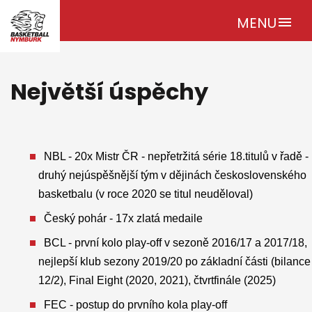
MENU
menu
Největší úspěchy
NBL - 20x Mistr ČR - nepřetržitá série 18.titulů v řadě -
druhý nejúspěšnější tým v dějinách československého
basketbalu (v roce 2020 se titul neuděloval)
Český pohár - 17x zlatá medaile
BCL - první kolo play-off v sezoně 2016/17 a 2017/18,
nejlepší klub sezony 2019/20 po základní části (bilance
12/2), Final Eight (2020, 2021), čtvrtfinále (2025)
FEC - postup do prvního kola play-off