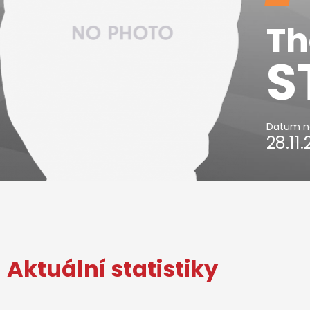
T
S
Datum n
28.11
Aktuální statistiky