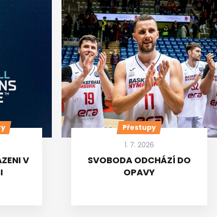
ry
Přestupy
1. 7. 2026
ZENI V
SVOBODA ODCHÁZÍ DO
I
OPAVY