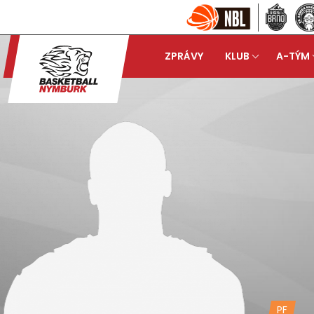
ZPRÁVY
KLUB
A-TÝM
PF