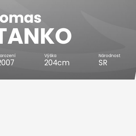
homas
TANKO
arození
Výška
Národnost
.2007
204cm
SR