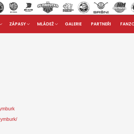
ZÁPASY
MLÁDEŽ
GALERIE
PARTNEŘI
FANZ
dež
Odkazy
arrow_forward
nymburk
nymburk/