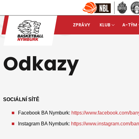
ZPRÁVY
KLUB
A-TÝM
Basketball Nymburk
Mlá
arrow_forward
Odkazy
SOCIÁLNÍ SÍTĚ
Facebook BA Nymburk:
https://www.facebook.com/ba
Instagram BA Nymburk:
https://www.instagram.com/ba