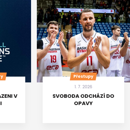
ry
Přestupy
1. 7. 2026
ZENI V
SVOBODA ODCHÁZÍ DO
I
OPAVY