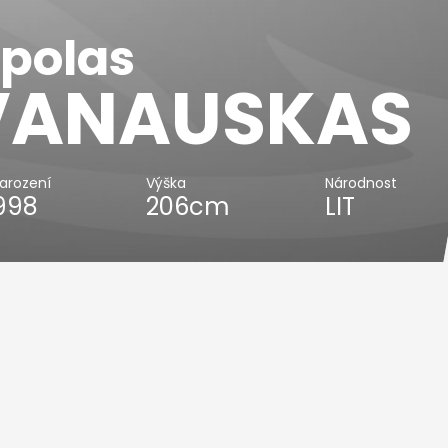
polas
VANAUSKAS
arození
Výška
Národnost
1998
206cm
LIT