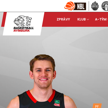
ZPRÁVY
KLUB
A-TÝM
PF