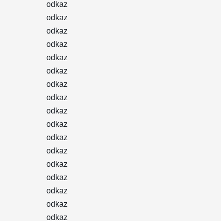
odkaz
odkaz
odkaz
odkaz
odkaz
odkaz
odkaz
odkaz
odkaz
odkaz
odkaz
odkaz
odkaz
odkaz
odkaz
odkaz
odkaz