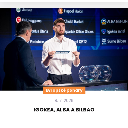
Evropské poháry
8. 7. 2026
IGOKEA, ALBA A BILBAO