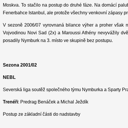
Moskva. To stačilo na postup do druhé fáze. Na domácí pal
Fenerbahce Istanbul, ale protože všechny venkovní zápasy pro
V sezoně 2006/07 vyrovnaná bilance výher a proher však nes
Vojvodinou Novi Sad (2x) a Maroussi Athény nevyvážily dv
posadily Nymburk na 3. místo ve skupině bez postupu.
Sezona 2001/02
NEBL
Severská liga soutěž společného týmu Nymburka a Sparty 
Trenéři
: Predrag Benáček a Michal Ježdík
Postup ze základní části do nadstavby