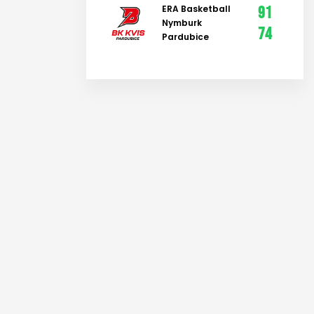
ERA Basketball
91
Nymburk
74
Pardubice