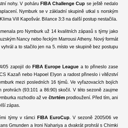
stní nohy. V poháru
FIBA Challenge Cup
se ještě nedalo
aplacení. Nymburk se v základní skupině utkal s norským
a Vill Kapošvár. Bilance 3:3 na další postup nestačila.
menala pro Nymburk už 14 kvalitních zápasů s týmy jako
couzským Nancy nebo řeckým Marrousi Atheny. Nový formát
yhrál a to stačilo jen na 5. místo ve skupině bez postupu
4/05 zapojil do
FIBA Europe League
a to přineslo zase
CS Kazaň nebo Hapoel Elyon a radost přineslo i vítězství
ymburk mezi posledních 16 týmů. Ve vyřazovacích bojích
 prohrách (93:101 a 86:90) skočil. V této sezoně zaujme
Nymburka rozhodlo až ve
čtvrtém
prodloužení. Před tím, ani
lší zápas.
kými týmy v rámci
FIBA EuroCup
. V sezoně 2005/06 ve
wans Gmunden a Ironi Nahariya a dvakrát prohrál s Chimki