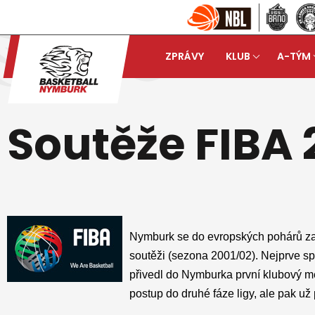
ZPRÁVY
KLUB
A-TÝM
Basketball Nymburk
Klu
arrow_forward
Soutěže FIBA
Nymburk se do evropských pohárů za
soutěži (sezona 2001/02). Nejprve sp
přivedl do Nymburka první klubový m
postup do druhé fáze ligy, ale pak u