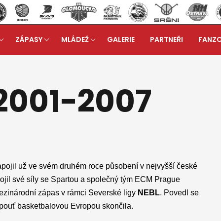
ZÁPASY
MLÁDEŽ
GALERIE
PARTNEŘI
FANZ
b
Soutěže FIBA 2001-2007
arrow_forward
 2001-2007
pojil už ve svém druhém roce působení v nejvyšší české
ojil své síly se Spartou a společný tým ECM Prague
ezinárodní zápas v rámci Severské ligy
NEBL
. Povedl se
ž pouť basketbalovou Evropou skončila.