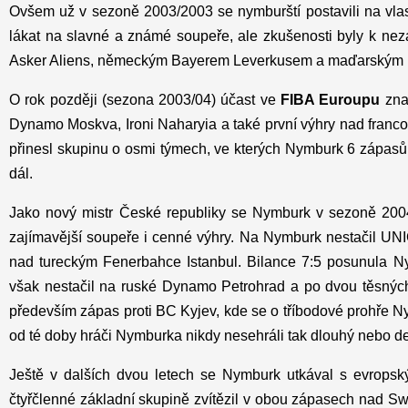
Ovšem už v sezoně 2003/2003 se nymburští postavili na vla
lákat na slavné a známé soupeře, ale zkušenosti byly k nez
Asker Aliens, německým Bayerem Leverkusem a maďarským Klim
O rok později (sezona 2003/04) účast ve
FIBA Euroupu
zna
Dynamo Moskva, Ironi Naharyia a také první výhry nad fran
přinesl skupinu o osmi týmech, ve kterých Nymburk 6 zápasů v
dál.
Jako nový mistr České republiky se Nymburk v sezoně 200
zajímavější soupeře i cenné výhry. Na Nymburk nestačil UNI
nad tureckým Fenerbahce Istanbul. Bilance 7:5 posunula N
však nestačil na ruské Dynamo Petrohrad a po dvou těsných
především zápas proti BC Kyjev, kde se o tříbodové prohře 
od té doby hráči Nymburka nikdy nesehráli tak dlouhý nebo de
Ještě v dalších dvou letech se Nymburk utkával s evrops
čtyřčlenné základní skupině zvítězil v obou zápasech nad S