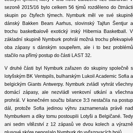
sezoně 2015/16 bylo celkem 56 týmů rozděleno do čtrnácti
skupin po čtyřech týmech. Nymburk měl ve své skupině
dánský Bakken Bears Aarhus, slovinský Tajfun Šentjur a
trochu basketbalově exotický irský Hibernia Basketball. V
základní skupině Nymburk prohrál možná trochu překvapivě
oba zápasy s dánským soupeřem, ale i to bez problémů
stačilo na přímý postup do části LAST 32.
V druhé části byl Nymburk zařazen do skupiny společně s
lotyšským BK Ventspils, bulharským Lukoil Academic Sofia a
belgickým Giants Antwerpy. Nymburk zvládl vyhrát všechny
domácí zápasy, ale nezvládl venkovní utkání a všechna
prohrál. V konečném součtu bilance 3:3 nestačila na postup
dál, protože Sofia jedinou výhru zaznamenala právě nad
Nymburkem a díky tomu postoupili Lotyši a Belgičané. Tedy
ani sedm vítězství z 12 zápasů ve dvou kolech a výrazně
plusové skóre neposlalo Nymburk do vyřazovacích bojů.