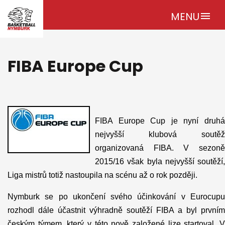
MENU
menu
FIBA Europe Cup
FIBA Europe Cup je nyní druhá
nejvyšší klubová soutěž
organizovaná FIBA. V sezoně
2015/16 však byla nejvyšší soutěží,
Liga mistrů totiž nastoupila na scénu až o rok později.
Nymburk se po ukončení svého účinkování v Eurocupu
rozhodl dále účastnit výhradně soutěží FIBA a byl prvním
českým týmem, který v této nově založené lize startoval. V