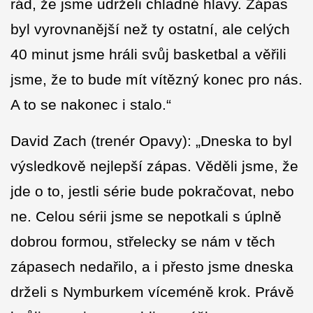
rád, že jsme udrželi chladné hlavy. Zápas
byl vyrovnanější než ty ostatní, ale celých
40 minut jsme hráli svůj basketbal a věřili
jsme, že to bude mít vítězný konec pro nás.
A to se nakonec i stalo.“
David Zach (trenér Opavy): „Dneska to byl
výsledkově nejlepší zápas. Věděli jsme, že
jde o to, jestli série bude pokračovat, nebo
ne. Celou sérii jsme se nepotkali s úplně
dobrou formou, střelecky se nám v těch
zápasech nedařilo, a i přesto jsme dneska
drželi s Nymburkem víceméně krok. Právě