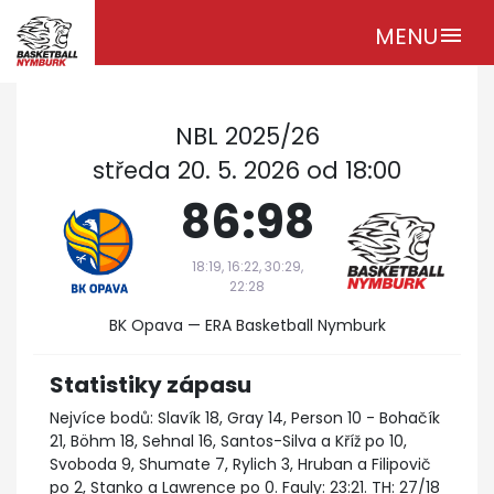
MENU
menu
NBL 2025/26
středa 20. 5. 2026 od 18:00
86:98
18:19, 16:22, 30:29,
22:28
BK Opava — ERA Basketball Nymburk
Statistiky zápasu
Nejvíce bodů: Slavík 18, Gray 14, Person 10 - Bohačík
21, Böhm 18, Sehnal 16, Santos-Silva a Kříž po 10,
Svoboda 9, Shumate 7, Rylich 3, Hruban a Filipovič
po 2, Stanko a Lawrence po 0. Fauly: 23:21. TH: 27/18