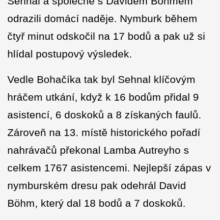
Sehnal a společně s Davidem Böhmem
odrazili domácí naděje. Nymburk během
čtyř minut odskočil na 17 bodů a pak už si
hlídal postupový výsledek.
Vedle Bohačíka tak byl Sehnal klíčovým
hráčem utkání, když k 16 bodům přidal 9
asistencí, 6 doskoků a 8 získaných faulů.
Zároveň na 13. místě historického pořadí
nahrávačů překonal Lamba Autreyho s
celkem 1767 asistencemi. Nejlepší zápas v
nymburském dresu pak odehrál David
Böhm, který dal 18 bodů a 7 doskoků.