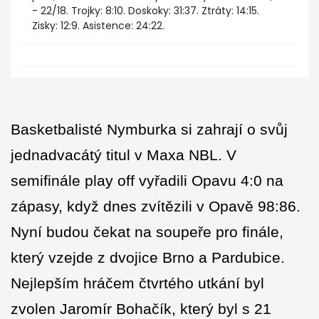
- 22/18. Trojky: 8:10. Doskoky: 31:37. Ztráty: 14:15.
Zisky: 12:9. Asistence: 24:22.
Basketbalisté Nymburka si zahrají o svůj
jednadvacátý titul v Maxa NBL. V
semifinále play off vyřadili Opavu 4:0 na
zápasy, když dnes zvítězili v Opavě 98:86.
Nyní budou čekat na soupeře pro finále,
který vzejde z dvojice Brno a Pardubice.
Nejlepším hráčem čtvrtého utkání byl
zvolen Jaromír Bohačík, který byl s 21