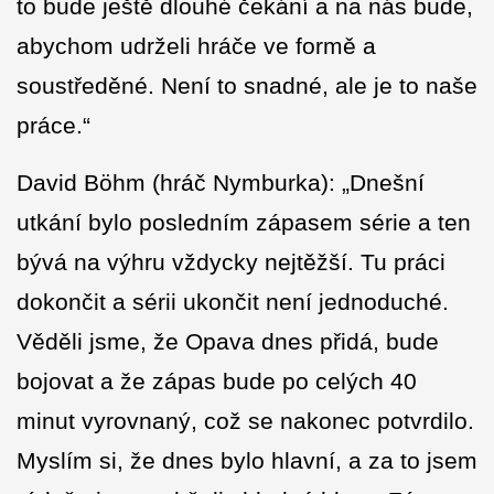
to bude ještě dlouhé čekání a na nás bude,
abychom udrželi hráče ve formě a
soustředěné. Není to snadné, ale je to naše
práce.“
David Böhm (hráč Nymburka): „Dnešní
utkání bylo posledním zápasem série a ten
bývá na výhru vždycky nejtěžší. Tu práci
dokončit a sérii ukončit není jednoduché.
Věděli jsme, že Opava dnes přidá, bude
bojovat a že zápas bude po celých 40
minut vyrovnaný, což se nakonec potvrdilo.
Myslím si, že dnes bylo hlavní, a za to jsem