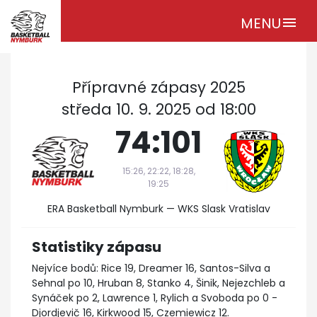
MENU
menu
Přípravné zápasy 2025
středa 10. 9. 2025 od 18:00
74:101
15:26, 22:22, 18:28,
19:25
ERA Basketball Nymburk — WKS Slask Vratislav
Statistiky zápasu
Nejvíce bodů: Rice 19, Dreamer 16, Santos-Silva a
Sehnal po 10, Hruban 8, Stanko 4, Šinik, Nejezchleb a
Synáček po 2, Lawrence 1, Rylich a Svoboda po 0 -
Djordjevič 16, Kirkwood 15, Czemiewicz 12.