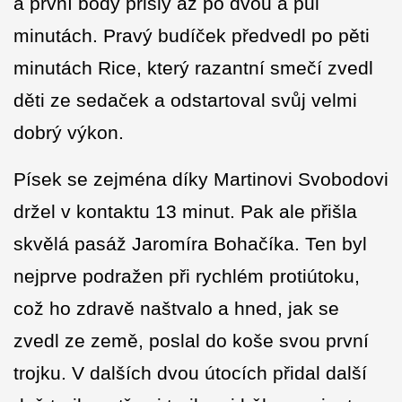
a první body přišly až po dvou a půl
minutách. Pravý budíček předvedl po pěti
minutách Rice, který razantní smečí zvedl
děti ze sedaček a odstartoval svůj velmi
dobrý výkon.
Písek se zejména díky Martinovi Svobodovi
držel v kontaktu 13 minut. Pak ale přišla
skvělá pasáž Jaromíra Bohačíka. Ten byl
nejprve podražen při rychlém protiútoku,
což ho zdravě naštvalo a hned, jak se
zvedl ze země, poslal do koše svou první
trojku. V dalších dvou útocích přidal další