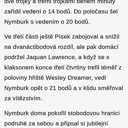
dvě trojky a třemi trojkami během minuty
zařídil vedení o 14 bodů. Do poločasu šel
Nymburk s vedením o 20 bodů.
Ve třetí části ještě Písek zabojoval a snížil
na dvanáctibodová rozdíl, ale pak domácí
podržel Jaquan Lawrence, a když se s
klaksonem konce třetí čtvrtiny trefil téměř z
poloviny hřiště Wesley Dreamer, vedl
Nymburk opět o 21 bodů a v klidu směřoval
za vítězstvím.
Nymburk doma pokořil stobodovou hranici
podruhé za sebou a připsal si jubilejní