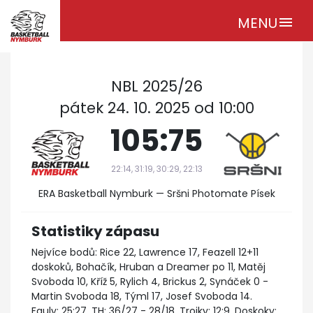
MENU
menu
NBL 2025/26
pátek 24. 10. 2025 od 10:00
105:75
22:14, 31:19, 30:29, 22:13
ERA Basketball Nymburk — Sršni Photomate Písek
Statistiky zápasu
Nejvíce bodů: Rice 22, Lawrence 17, Feazell 12+11
doskoků, Bohačík, Hruban a Dreamer po 11, Matěj
Svoboda 10, Kříž 5, Rylich 4, Brickus 2, Synáček 0 -
Martin Svoboda 18, Týml 17, Josef Svoboda 14.
Fauly: 25:27. TH: 36/27 - 28/18. Trojky: 12:9. Doskoky: