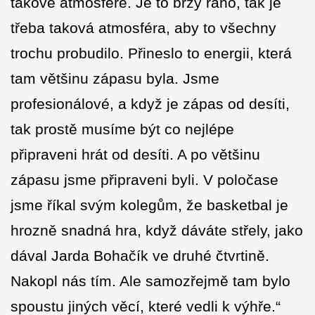
takové atmosféře. Je to brzy ráno, tak je
třeba taková atmosféra, aby to všechny
trochu probudilo. Přineslo to energii, která
tam většinu zápasu byla. Jsme
profesionálové, a když je zápas od desíti,
tak prostě musíme být co nejlépe
připraveni hrát od desíti. A po většinu
zápasu jsme připraveni byli. V poločase
jsme říkal svým kolegům, že basketbal je
hrozně snadná hra, když dáváte střely, jako
dával Jarda Bohačík ve druhé čtvrtině.
Nakopl nás tím. Ale samozřejmě tam bylo
spoustu jiných věcí, které vedli k výhře.“