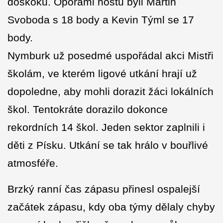
doskoků. Oporami hostů byli Martin
Svoboda s 18 body a Kevin Týml se 17
body.
Nymburk už posedmé uspořádal akci Mistři
školám, ve kterém ligové utkání hrají už
dopoledne, aby mohli dorazit žáci lokálních
škol. Tentokráte dorazilo dokonce
rekordních 14 škol. Jeden sektor zaplnili i
děti z Písku. Utkání se tak hrálo v bouřlivé
atmosféře.
Brzký ranní čas zápasu přinesl ospalejší
začátek zápasu, kdy oba týmy dělaly chyby