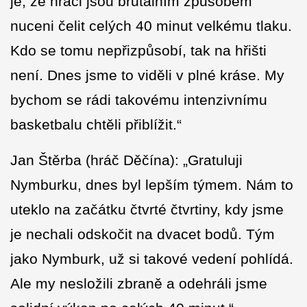
je, že hráči jsou brutálním způsobem
nuceni čelit celých 40 minut velkému tlaku.
Kdo se tomu nepřizpůsobí, tak na hřišti
není. Dnes jsme to viděli v plné kráse. My
bychom se rádi takovému intenzivnímu
basketbalu chtěli přiblížit.“
Jan Štěrba (hráč Děčína): „Gratuluji
Nymburku, dnes byl lepším týmem. Nám to
uteklo na začátku čtvrté čtvrtiny, kdy jsme
je nechali odskočit na dvacet bodů. Tým
jako Nymburk, už si takové vedení pohlídá.
Ale my nesložili zbraně a odehráli jsme