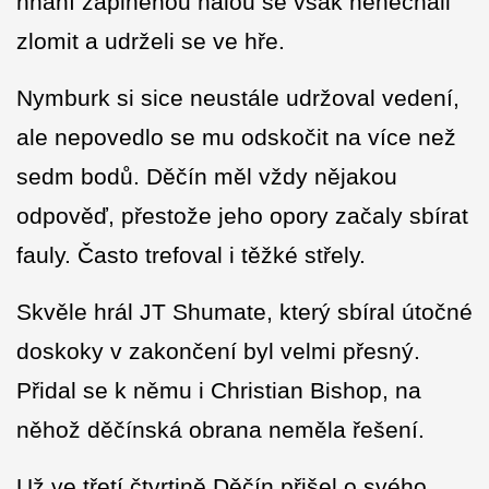
hnaní zaplněnou halou se však nenechali
zlomit a udrželi se ve hře.
Nymburk si sice neustále udržoval vedení,
ale nepovedlo se mu odskočit na více než
sedm bodů. Děčín měl vždy nějakou
odpověď, přestože jeho opory začaly sbírat
fauly. Často trefoval i těžké střely.
Skvěle hrál JT Shumate, který sbíral útočné
doskoky v zakončení byl velmi přesný.
Přidal se k němu i Christian Bishop, na
něhož děčínská obrana neměla řešení.
Už ve třetí čtvrtině Děčín přišel o svého