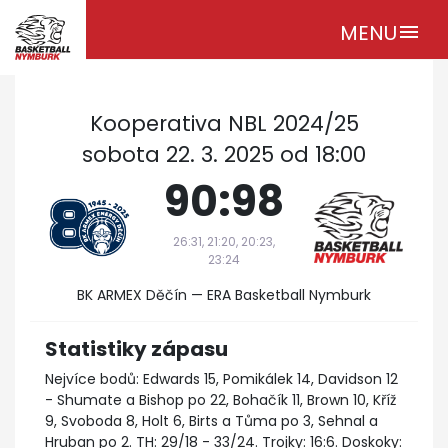
MENU
menu
Kooperativa NBL 2024/25
sobota 22. 3. 2025 od 18:00
90:98
26:31, 21:20, 20:23,
23:24
BK ARMEX Děčín — ERA Basketball Nymburk
Statistiky zápasu
Nejvíce bodů: Edwards 15, Pomikálek 14, Davidson 12
- Shumate a Bishop po 22, Bohačík 11, Brown 10, Kříž
9, Svoboda 8, Holt 6, Birts a Tůma po 3, Sehnal a
Hruban po 2. TH: 29/18 - 33/24. Trojky: 16:6. Doskoky: