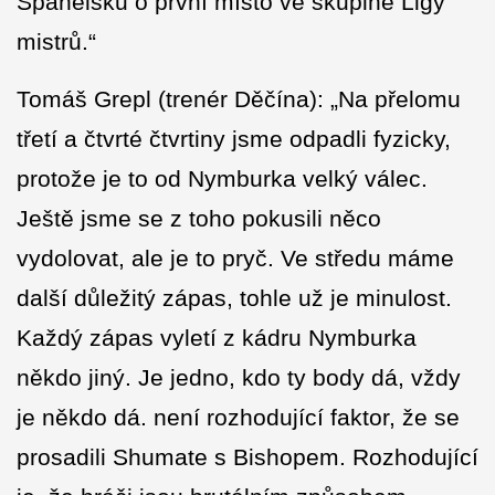
Španělsku o první místo ve skupině Ligy
mistrů.“
Tomáš Grepl (trenér Děčína): „Na přelomu
třetí a čtvrté čtvrtiny jsme odpadli fyzicky,
protože je to od Nymburka velký válec.
Ještě jsme se z toho pokusili něco
vydolovat, ale je to pryč. Ve středu máme
další důležitý zápas, tohle už je minulost.
Každý zápas vyletí z kádru Nymburka
někdo jiný. Je jedno, kdo ty body dá, vždy
je někdo dá. není rozhodující faktor, že se
prosadili Shumate s Bishopem. Rozhodující