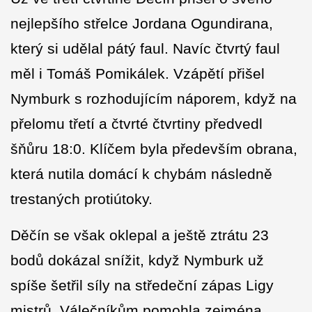
nejlepšího střelce Jordana Ogundirana,
který si udělal pátý faul. Navíc čtvrtý faul
měl i Tomáš Pomikálek. Vzápětí přišel
Nymburk s rozhodujícím náporem, když na
přelomu třetí a čtvrté čtvrtiny předvedl
šňůru 18:0. Klíčem byla především obrana,
která nutila domácí k chybám následně
trestaných protiútoky.
Děčín se však oklepal a ještě ztrátu 23
bodů dokázal snížit, když Nymburk už
spíše šetřil síly na středeční zápas Ligy
mistrů. Válečníkům pomohla zejména