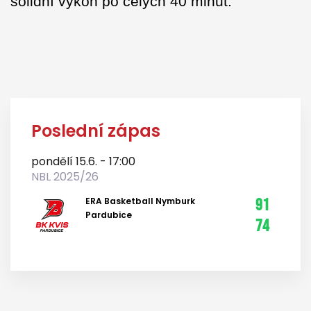
solidní výkon po celých 40 minut.“
Poslední zápas
pondělí 15.6. - 17:00
NBL 2025/26
ERA Basketball Nymburk
91
Pardubice
74