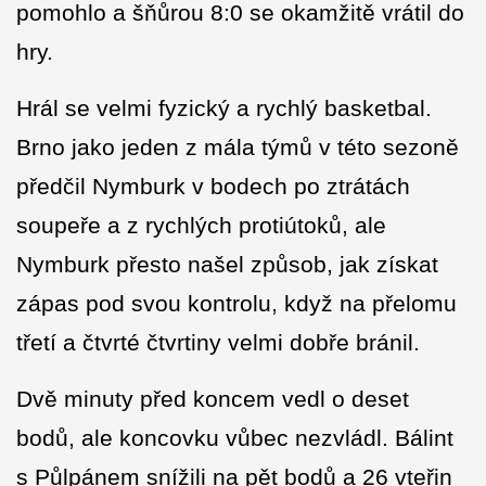
pomohlo a šňůrou 8:0 se okamžitě vrátil do
hry.
Hrál se velmi fyzický a rychlý basketbal.
Brno jako jeden z mála týmů v této sezoně
předčil Nymburk v bodech po ztrátách
soupeře a z rychlých protiútoků, ale
Nymburk přesto našel způsob, jak získat
zápas pod svou kontrolu, když na přelomu
třetí a čtvrté čtvrtiny velmi dobře bránil.
Dvě minuty před koncem vedl o deset
bodů, ale koncovku vůbec nezvládl. Bálint
s Půlpánem snížili na pět bodů a 26 vteřin