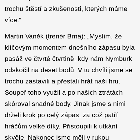
trochu štěstí a zkušenosti, kterých máme
více.“
Martin Vaněk (trenér Brna): „Myslím, že
klíčovým momentem dnešního zápasu byla
pasáž ve čtvrté čtvrtině, kdy nám Nymburk
odskočil na deset bodů. V tu chvíli jsme se
trochu zastavili a přestali hrát naši hru.
Soupeř toho využil a po našich ztrátách
skóroval snadné body. Jinak jsme s nimi
drželi krok po celý zápas, za což patří
hráčům velké díky. Přistoupili k utkání
skvěle. Nakonec jsme měli v rukou