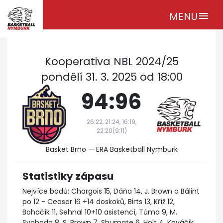
MENU
menu
Kooperativa NBL 2024/25
pondělí 31. 3. 2025 od 18:00
94:96
26:22, 21:24, 16:19,
22:20(9:11)
Basket Brno — ERA Basketball Nymburk
Statistiky zápasu
Nejvíce bodů: Chargois 15, Dáňa 14, J. Brown a Bálint
po 12 - Ceaser 16 +14 doskoků, Birts 13, Kříž 12,
Bohačík 11, Sehnal 10+10 asistencí, Tůma 9, M.
Svoboda 8, S. Brown 7, Shumate 6, Holt 4, Kováčik