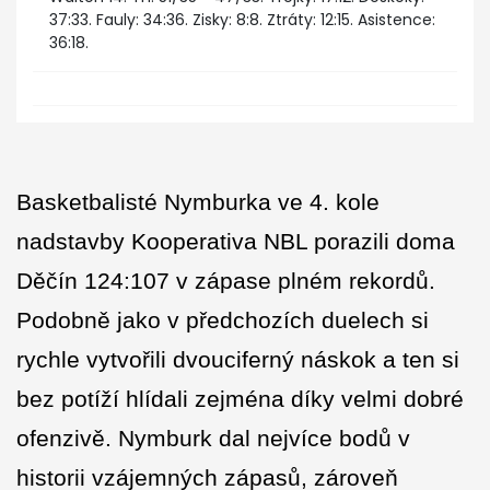
37:33. Fauly: 34:36. Zisky: 8:8. Ztráty: 12:15. Asistence:
36:18.
Basketbalisté Nymburka ve 4. kole
nadstavby Kooperativa NBL porazili doma
Děčín 124:107 v zápase plném rekordů.
Podobně jako v předchozích duelech si
rychle vytvořili dvouciferný náskok a ten si
bez potíží hlídali zejména díky velmi dobré
ofenzivě. Nymburk dal nejvíce bodů v
historii vzájemných zápasů, zároveň