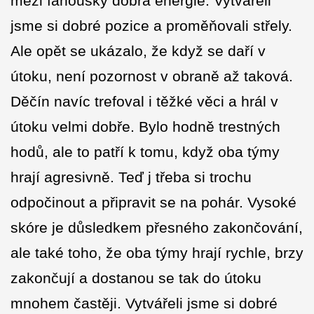
mezi fanoušky dobrá energie. Vytvářeli
jsme si dobré pozice a proměňovali střely.
Ale opět se ukázalo, že když se daří v
útoku, není pozornost v obraně až taková.
Děčín navíc trefoval i těžké věci a hrál v
útoku velmi dobře. Bylo hodně trestných
hodů, ale to patří k tomu, když oba týmy
hrají agresivně. Teď j třeba si trochu
odpočinout a připravit se na pohár. Vysoké
skóre je důsledkem přesného zakončování,
ale také toho, že oba týmy hrají rychle, brzy
zakončují a dostanou se tak do útoku
mnohem častěji. Vytvářeli jsme si dobré