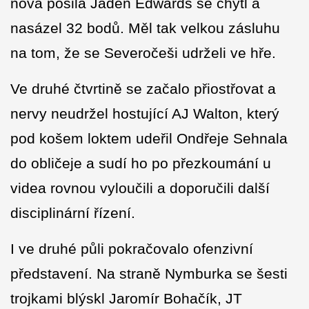
nová posila Jaden Edwards se chytl a
nasázel 32 bodů. Měl tak velkou zásluhu
na tom, že se Severočeši udrželi ve hře.
Ve druhé čtvrtině se začalo přiostřovat a
nervy neudržel hostující AJ Walton, který
pod košem loktem udeřil Ondřeje Sehnala
do obličeje a sudí ho po přezkoumání u
videa rovnou vyloučili a doporučili další
disciplinární řízení.
I ve druhé půli pokračovalo ofenzivní
představení. Na straně Nymburka se šesti
trojkami blýskl Jaromír Bohačík, JT