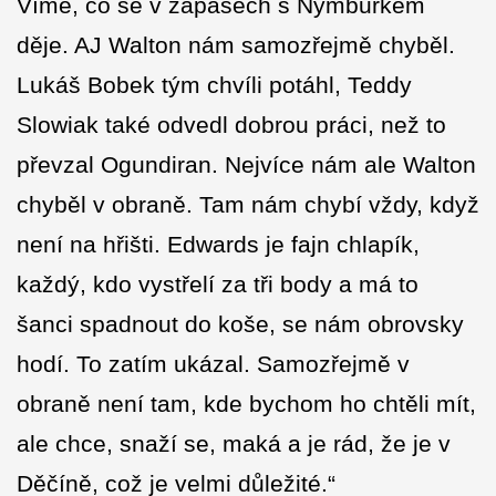
Víme, co se v zápasech s Nymburkem
děje. AJ Walton nám samozřejmě chyběl.
Lukáš Bobek tým chvíli potáhl, Teddy
Slowiak také odvedl dobrou práci, než to
převzal Ogundiran. Nejvíce nám ale Walton
chyběl v obraně. Tam nám chybí vždy, když
není na hřišti. Edwards je fajn chlapík,
každý, kdo vystřelí za tři body a má to
šanci spadnout do koše, se nám obrovsky
hodí. To zatím ukázal. Samozřejmě v
obraně není tam, kde bychom ho chtěli mít,
ale chce, snaží se, maká a je rád, že je v
Děčíně, což je velmi důležité.“