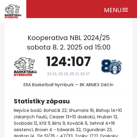
MENU
menu
Kooperativa NBL 2024/25
sobota 8. 2. 2025 od 15:00
124:107
33:23, 28:26, 35:31, 28:27
ERA Basketball Nymburk — BK ARMEX Děčín
Statistiky zápasu
Nejvíce bodů: Bohačík 22, Shumate 16, Bishop 14+10
získaných faulů, Ceaser 13+10 doskoků, Hruban 13,
Svoboda 12, Kříž 11, Birts 9, Kováčik 6, Sehnal 4+16
asistencí, Brown 4 - Edwards 32, Ogundiran 23,
Walton 14. TH: 51/35 - 47/33. Trojky: 17:12. Doskoky: