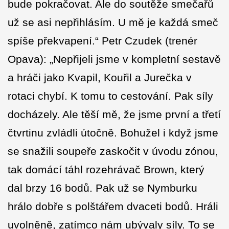
bude pokračovat. Ale do soutěže smečařů
už se asi nepřihlásím. U mě je každá smeč
spíše překvapení.“ Petr Czudek (trenér
Opava): „Nepřijeli jsme v kompletní sestavě
a hráči jako Kvapil, Kouřil a Jurečka v
rotaci chybí. K tomu to cestování. Pak síly
docházely. Ale těší mě, že jsme první a třetí
čtvrtinu zvládli útočně. Bohužel i když jsme
se snažili soupeře zaskočit v úvodu zónou,
tak domácí táhl rozehrávač Brown, který
dal brzy 16 bodů. Pak už se Nymburku
hrálo dobře s polštářem dvaceti bodů. Hráli
uvolněně, zatímco nám ubývaly síly. To se