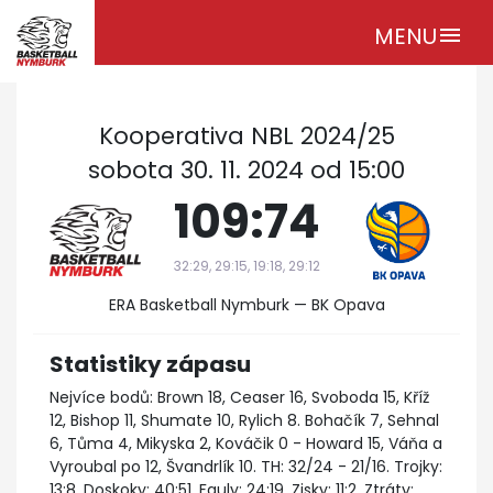
MENU
menu
Kooperativa NBL 2024/25
sobota 30. 11. 2024 od 15:00
109:74
32:29, 29:15, 19:18, 29:12
ERA Basketball Nymburk — BK Opava
Statistiky zápasu
Nejvíce bodů: Brown 18, Ceaser 16, Svoboda 15, Kříž
12, Bishop 11, Shumate 10, Rylich 8. Bohačík 7, Sehnal
6, Tůma 4, Mikyska 2, Kováčik 0 - Howard 15, Váňa a
Vyroubal po 12, Švandrlík 10. TH: 32/24 - 21/16. Trojky:
13:8. Doskoky: 40:51. Fauly: 24:19. Zisky: 11:2. Ztráty: