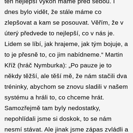
ten nejlepší výkon máme před sebou. I
dnes bylo vidět, že stále máme co
zlepšovat a kam se posouvat. Věřím, že v
úterý předvede to nejlepší, co v nás je.
Lidem se líbí, jak hrajeme, jak tým bojuje, a
to je přesně to, co jim nabídneme.“ Martin
Kříž (hráč Nymburka): „Po pauze je to
někdy těžší, ale těší mě, že nám stačili dva
tréninky, abychom se znovu sladili v našem
systému a hráli to, co chceme hrát.
Samozřejmě tam byly nedostatky,
nepohlídali jsme si doskok, to se nám
nesmí stávat. Ale jinak jsme zápas zvládli a