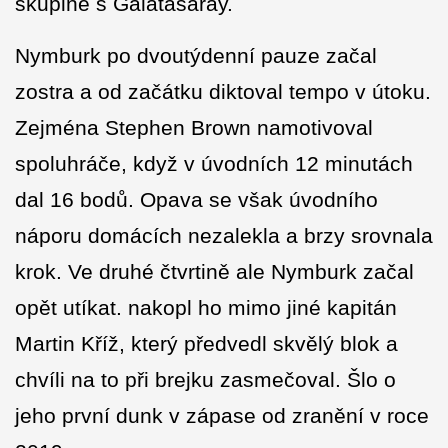
skupině s Galatasaray.
Nymburk po dvoutýdenní pauze začal
zostra a od začátku diktoval tempo v útoku.
Zejména Stephen Brown namotivoval
spoluhráče, když v úvodních 12 minutách
dal 16 bodů. Opava se však úvodního
náporu domácích nezalekla a brzy srovnala
krok. Ve druhé čtvrtině ale Nymburk začal
opět utíkat. nakopl ho mimo jiné kapitán
Martin Kříž, který předvedl skvělý blok a
chvíli na to při brejku zasmečoval. Šlo o
jeho první dunk v zápase od zranění v roce