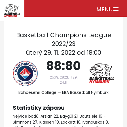
MENU
menu
Basketball Champions League
2022/23
úterý 29. 11. 2022 od 18:00
88:80
25:19, 28:21, 11:29,
24:11
Bahcesehir College — ERA Basketball Nymburk
Statistiky zápasu
Nejvíce bodů: Arslan 22, Baygül 21, Boutsiele 16 -
Simmons 27, Klassen 18, Lockett 10, Ivanauskas 8,