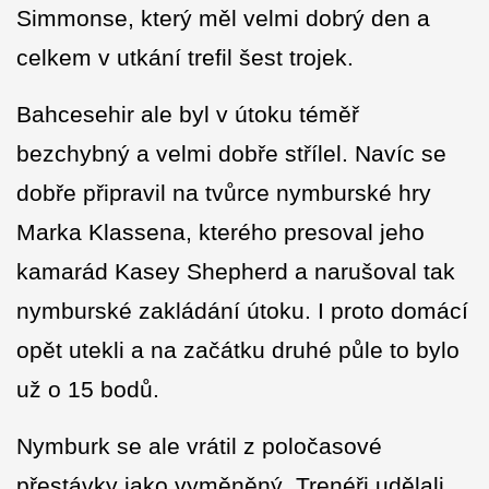
Simmonse, který měl velmi dobrý den a
celkem v utkání trefil šest trojek.
Bahcesehir ale byl v útoku téměř
bezchybný a velmi dobře střílel. Navíc se
dobře připravil na tvůrce nymburské hry
Marka Klassena, kterého presoval jeho
kamarád Kasey Shepherd a narušoval tak
nymburské zakládání útoku. I proto domácí
opět utekli a na začátku druhé půle to bylo
už o 15 bodů.
Nymburk se ale vrátil z poločasové
přestávky jako vyměněný. Trenéři udělali