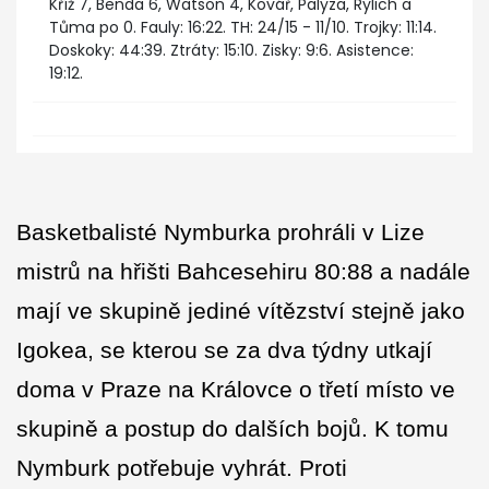
Kříž 7, Benda 6, Watson 4, Kovář, Palyza, Rylich a
Tůma po 0. Fauly: 16:22. TH: 24/15 - 11/10. Trojky: 11:14.
Doskoky: 44:39. Ztráty: 15:10. Zisky: 9:6. Asistence:
19:12.
Basketbalisté Nymburka prohráli v Lize
mistrů na hřišti Bahcesehiru 80:88 a nadále
mají ve skupině jediné vítězství stejně jako
Igokea, se kterou se za dva týdny utkají
doma v Praze na Královce o třetí místo ve
skupině a postup do dalších bojů. K tomu
Nymburk potřebuje vyhrát. Proti