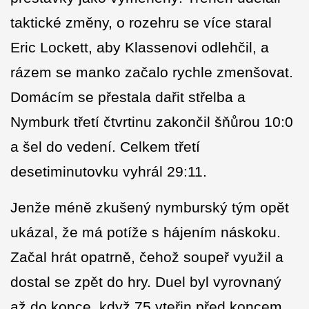
taktické změny, o rozehru se více staral
Eric Lockett, aby Klassenovi odlehčil, a
rázem se manko začalo rychle zmenšovat.
Domácím se přestala dařit střelba a
Nymburk třetí čtvrtinu zakončil šňůrou 10:0
a šel do vedení. Celkem třetí
desetiminutovku vyhrál 29:11.
Jenže méně zkušený nymburský tým opět
ukázal, že má potíže s hájením náskoku.
Začal hrát opatrně, čehož soupeř využil a
dostal se zpět do hry. Duel byl vyrovnaný
až do konce, když 75 vteřin před koncem