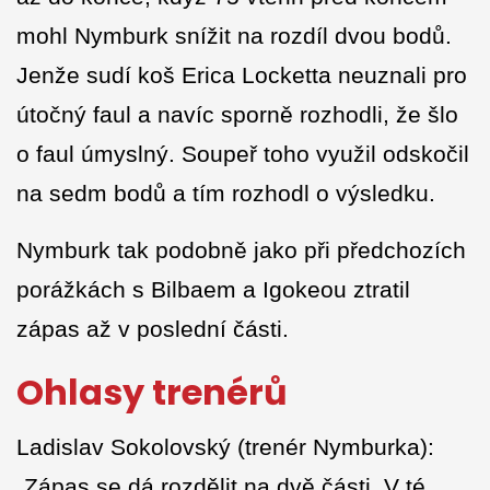
mohl Nymburk snížit na rozdíl dvou bodů.
Jenže sudí koš Erica Locketta neuznali pro
útočný faul a navíc sporně rozhodli, že šlo
o faul úmyslný. Soupeř toho využil odskočil
na sedm bodů a tím rozhodl o výsledku.
Nymburk tak podobně jako při předchozích
porážkách s Bilbaem a Igokeou ztratil
zápas až v poslední části.
Ohlasy trenérů
Ladislav Sokolovský (trenér Nymburka):
„Zápas se dá rozdělit na dvě části. V té