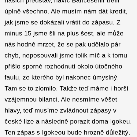
našich představ, navíc Bahcesehir trefil
úplně všechno. Ale musím nám dát kredit,
jak jsme se dokázali vrátit do zápasu. Z
minus 15 jsme šli na plus šest, ale může
nás hodně mrzet, že se pak udělalo pár
chyb, neposouvali jsme tolik míč a k tomu
přišlo sporné rozhodnutí okolo útočného
faulu, ze kterého byl nakonec úmyslný.
Tam se to zlomilo. Takže teď máme i horší
vzájemnou bilanci. Ale nesmíme věšet
hlavy, teď musíme zvládnout zápasy v
české lize a následně porazit doma Igokeu.
Ten zápas s Igokeou bude hrozně důležitý.