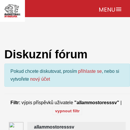
MENU
menu
Diskuzní fórum
Pokud chcete diskutovat, prosím
přihlaste se
, nebo si
vytvořete
nový účet
Filtr:
výpis příspěvků uživatele
"allammostoresssv"
|
vypnout filtr
allammostoresssv