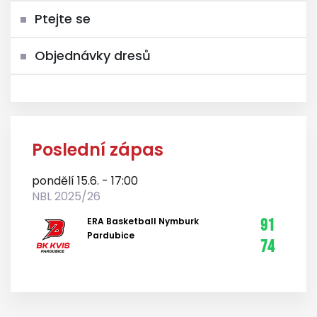
Ptejte se
Objednávky dresů
Poslední zápas
pondělí 15.6. - 17:00
NBL 2025/26
ERA Basketball Nymburk
91
Pardubice
74