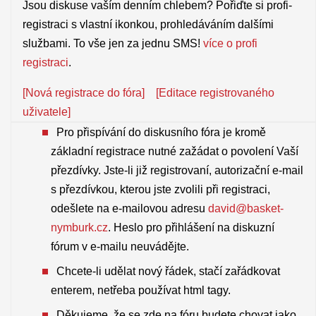
Jsou diskuse vaším denním chlebem? Pořiďte si profi-
registraci s vlastní ikonkou, prohledáváním dalšími
službami. To vše jen za jednu SMS!
více o profi
registraci
.
[Nová registrace do fóra]
[Editace registrovaného
uživatele]
Pro přispívání do diskusního fóra je kromě
základní registrace nutné zažádat o povolení Vaší
přezdívky. Jste-li již registrovaní, autorizační e-mail
s přezdívkou, kterou jste zvolili při registraci,
odešlete na e-mailovou adresu
david@basket-
nymburk.cz
. Heslo pro přihlášení na diskuzní
fórum v e-mailu neuvádějte.
Chcete-li udělat nový řádek, stačí zařádkovat
enterem, netřeba používat html tagy.
Děkujeme, že se zde na fóru budete chovat jako