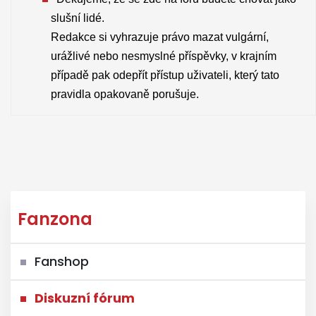
slušní lidé.
Redakce si vyhrazuje právo mazat vulgární,
urážlivé nebo nesmyslné příspěvky, v krajním
případě pak odepřít přístup uživateli, který tato
pravidla opakovaně porušuje.
Fanzona
Fanshop
Diskuzní fórum