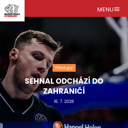
MENU
menu
Přestupy
SEHNAL ODCHÁZÍ DO
ZAHRANIČÍ
16. 7. 2026