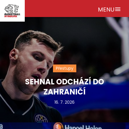
MENU
menu
Přestupy
SEHNAL ODCHÁZÍ DO
ZAHRANIČÍ
16. 7. 2026