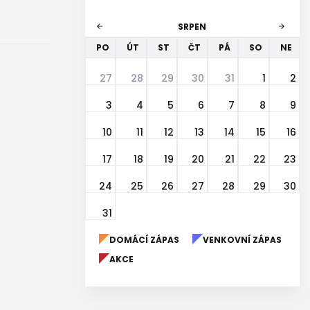
SRPEN
arrow_back
arrow_forward
PO
ÚT
ST
ČT
PÁ
SO
NE
27
28
29
30
31
1
2
3
4
5
6
7
8
9
10
11
12
13
14
15
16
17
18
19
20
21
22
23
24
25
26
27
28
29
30
31
DOMÁCÍ ZÁPAS
VENKOVNÍ ZÁPAS
AKCE