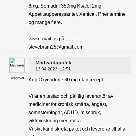
8mg, Somadril 350mg Ksalol 2mg,
Appetitsupperessanter, Xenical, Phentermine
og mange flere.
>>> e-mail os på ...........
stevebrain25@gmail.com
Medvardapotek
13.04.2023
, 12:51
Reagovat
Köp Oxycodone 30 mg utan recept
Vi är en testad och pålitlig leverantör av
mediciner för kronisk smärta, ångest,
sömnstörningar, ADHD, missbruk,
viktminskning med mera.
Vi skickar diskreta paket och levererar till alla