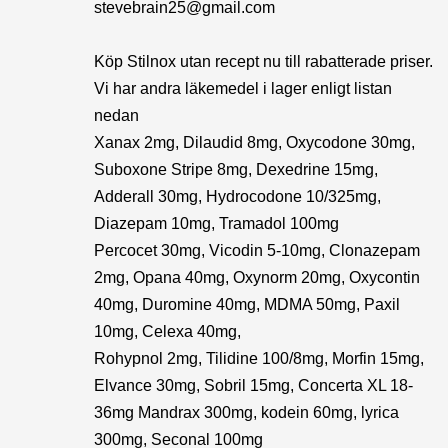
stevebrain25@gmail.com
Köp Stilnox utan recept nu till rabatterade priser.
Vi har andra läkemedel i lager enligt listan
nedan
Xanax 2mg, Dilaudid 8mg, Oxycodone 30mg,
Suboxone Stripe 8mg, Dexedrine 15mg,
Adderall 30mg, Hydrocodone 10/325mg,
Diazepam 10mg, Tramadol 100mg
Percocet 30mg, Vicodin 5-10mg, Clonazepam
2mg, Opana 40mg, Oxynorm 20mg, Oxycontin
40mg, Duromine 40mg, MDMA 50mg, Paxil
10mg, Celexa 40mg,
Rohypnol 2mg, Tilidine 100/8mg, Morfin 15mg,
Elvance 30mg, Sobril 15mg, Concerta XL 18-
36mg Mandrax 300mg, kodein 60mg, lyrica
300mg, Seconal 100mg