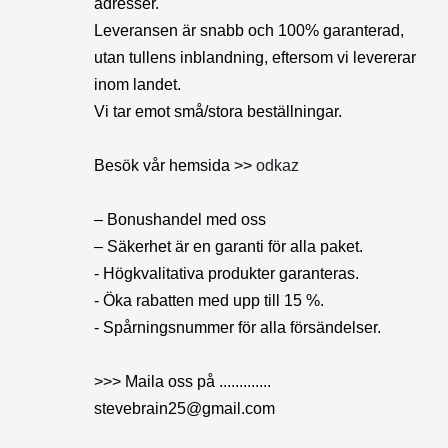
adresser.
Leveransen är snabb och 100% garanterad,
utan tullens inblandning, eftersom vi levererar
inom landet.
Vi tar emot små/stora beställningar.
Besök vår hemsida >>
odkaz
– Bonushandel med oss
– Säkerhet är en garanti för alla paket.
- Högkvalitativa produkter garanteras.
- Öka rabatten med upp till 15 %.
- Spårningsnummer för alla försändelser.
>>> Maila oss på .............
stevebrain25@gmail.com