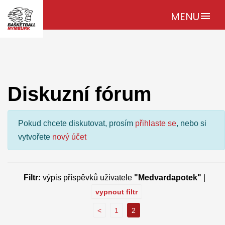
MENU
menu
Diskuzní fórum
Pokud chcete diskutovat, prosím
přihlaste se
, nebo si
vytvořete
nový účet
Filtr:
výpis příspěvků uživatele
"Medvardapotek"
|
vypnout filtr
<
1
2