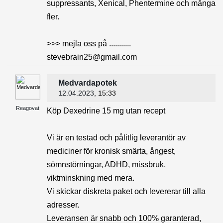
suppressants, Xenical, Phentermine och många
fler.
>>> mejla oss på ...........
stevebrain25@gmail.com
Medvardapotek
12.04.2023
, 15:33
Reagovat
Köp Dexedrine 15 mg utan recept
Vi är en testad och pålitlig leverantör av
mediciner för kronisk smärta, ångest,
sömnstörningar, ADHD, missbruk,
viktminskning med mera.
Vi skickar diskreta paket och levererar till alla
adresser.
Leveransen är snabb och 100% garanterad,