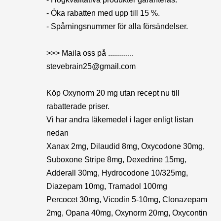
- Öka rabatten med upp till 15 %.
- Spårningsnummer för alla försändelser.
>>> Maila oss på .............
stevebrain25@gmail.com
Köp Oxynorm 20 mg utan recept nu till
rabatterade priser.
Vi har andra läkemedel i lager enligt listan
nedan
Xanax 2mg, Dilaudid 8mg, Oxycodone 30mg,
Suboxone Stripe 8mg, Dexedrine 15mg,
Adderall 30mg, Hydrocodone 10/325mg,
Diazepam 10mg, Tramadol 100mg
Percocet 30mg, Vicodin 5-10mg, Clonazepam
2mg, Opana 40mg, Oxynorm 20mg, Oxycontin