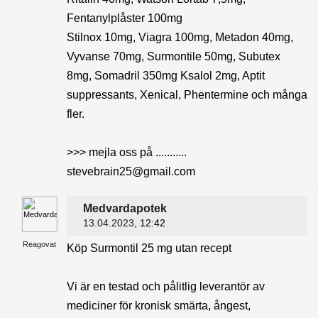
Fentanylplåster 100mg
Stilnox 10mg, Viagra 100mg, Metadon 40mg,
Vyvanse 70mg, Surmontile 50mg, Subutex
8mg, Somadril 350mg Ksalol 2mg, Aptit
suppressants, Xenical, Phentermine och många
fler.
>>> mejla oss på ...........
stevebrain25@gmail.com
Medvardapotek
13.04.2023
, 12:42
Reagovat
Köp Surmontil 25 mg utan recept
Vi är en testad och pålitlig leverantör av
mediciner för kronisk smärta, ångest,