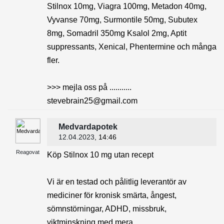
Stilnox 10mg, Viagra 100mg, Metadon 40mg,
Vyvanse 70mg, Surmontile 50mg, Subutex
8mg, Somadril 350mg Ksalol 2mg, Aptit
suppressants, Xenical, Phentermine och många
fler.
>>> mejla oss på ...........
stevebrain25@gmail.com
Medvardapotek
12.04.2023
, 14:46
Reagovat
Köp Stilnox 10 mg utan recept
Vi är en testad och pålitlig leverantör av
mediciner för kronisk smärta, ångest,
sömnstörningar, ADHD, missbruk,
viktminskning med mera.