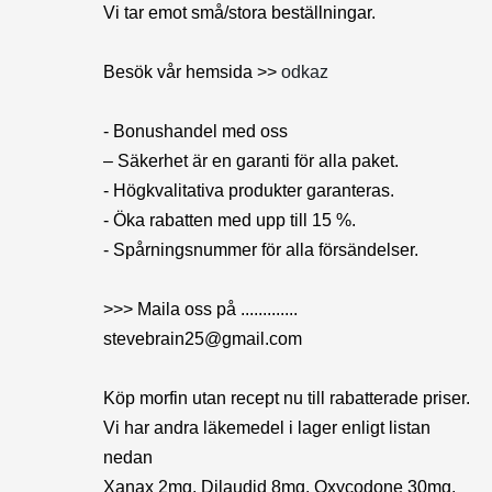
Vi tar emot små/stora beställningar.
Besök vår hemsida >>
odkaz
- Bonushandel med oss
– Säkerhet är en garanti för alla paket.
- Högkvalitativa produkter garanteras.
- Öka rabatten med upp till 15 %.
- Spårningsnummer för alla försändelser.
>>> Maila oss på .............
stevebrain25@gmail.com
Köp morfin utan recept nu till rabatterade priser.
Vi har andra läkemedel i lager enligt listan
nedan
Xanax 2mg, Dilaudid 8mg, Oxycodone 30mg,