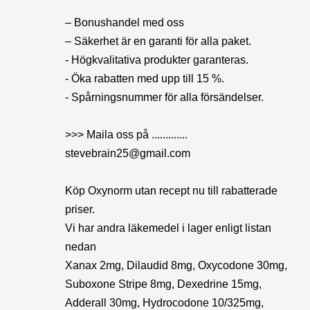
– Bonushandel med oss
– Säkerhet är en garanti för alla paket.
- Högkvalitativa produkter garanteras.
- Öka rabatten med upp till 15 %.
- Spårningsnummer för alla försändelser.
>>> Maila oss på .............
stevebrain25@gmail.com
Köp Oxynorm utan recept nu till rabatterade
priser.
Vi har andra läkemedel i lager enligt listan
nedan
Xanax 2mg, Dilaudid 8mg, Oxycodone 30mg,
Suboxone Stripe 8mg, Dexedrine 15mg,
Adderall 30mg, Hydrocodone 10/325mg,