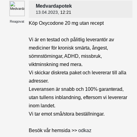
Medvardapotek
13.04.2023
, 12:21
Reagovat
Köp Oxycodone 20 mg utan recept
Vi är en testad och pålitlig leverantör av
mediciner för kronisk smärta, ångest,
sömnstörningar, ADHD, missbruk,
viktminskning med mera.
Vi skickar diskreta paket och levererar till alla
adresser.
Leveransen är snabb och 100% garanterad,
utan tullens inblandning, eftersom vi levererar
inom landet.
Vi tar emot små/stora beställningar.
Besök vår hemsida >>
odkaz