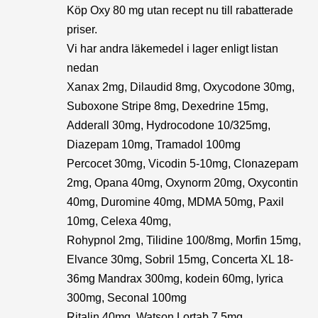
Köp Oxy 80 mg utan recept nu till rabatterade
priser.
Vi har andra läkemedel i lager enligt listan
nedan
Xanax 2mg, Dilaudid 8mg, Oxycodone 30mg,
Suboxone Stripe 8mg, Dexedrine 15mg,
Adderall 30mg, Hydrocodone 10/325mg,
Diazepam 10mg, Tramadol 100mg
Percocet 30mg, Vicodin 5-10mg, Clonazepam
2mg, Opana 40mg, Oxynorm 20mg, Oxycontin
40mg, Duromine 40mg, MDMA 50mg, Paxil
10mg, Celexa 40mg,
Rohypnol 2mg, Tilidine 100/8mg, Morfin 15mg,
Elvance 30mg, Sobril 15mg, Concerta XL 18-
36mg Mandrax 300mg, kodein 60mg, lyrica
300mg, Seconal 100mg
Ritalin 40mg, Watson Lortab 7,5mg,