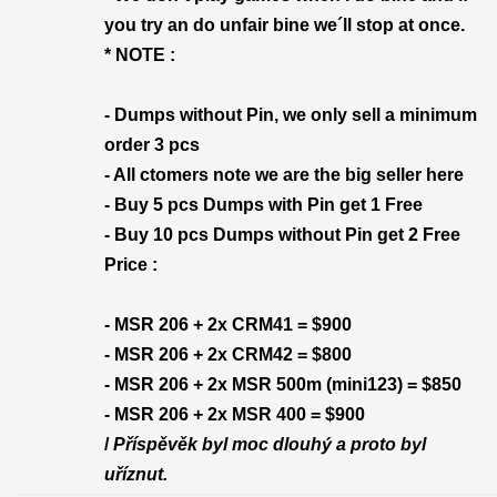
you try an do unfair bine we´ll stop at once.
* NOTE :
- Dumps without Pin, we only sell a minimum
order 3 pcs
- All ctomers note we are the big seller here
- Buy 5 pcs Dumps with Pin get 1 Free
- Buy 10 pcs Dumps without Pin get 2 Free
Price :
- MSR 206 + 2x CRM41 = $900
- MSR 206 + 2x CRM42 = $800
- MSR 206 + 2x MSR 500m (mini123) = $850
- MSR 206 + 2x MSR 400 = $900
/
Příspěvěk byl moc dlouhý a proto byl
uříznut.