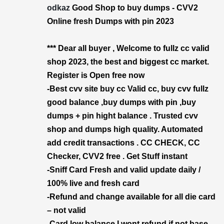
odkaz
Good Shop to buy dumps - CVV2
Online fresh Dumps with pin 2023
*** Dear all buyer , Welcome to fullz cc valid
shop 2023, the best and biggest cc market.
Register is Open free now
-Best cvv site buy cc Valid cc, buy cvv fullz
good balance ,buy dumps with pin ,buy
dumps + pin hight balance . Trusted cvv
shop and dumps high quality. Automated
add credit transactions . CC CHECK, CC
Checker, CVV2 free . Get Stuff instant
-Sniff Card Fresh and valid update daily /
100% live and fresh card
-Refund and change available for all die card
– not valid
-Card low balance I wont refund if not base