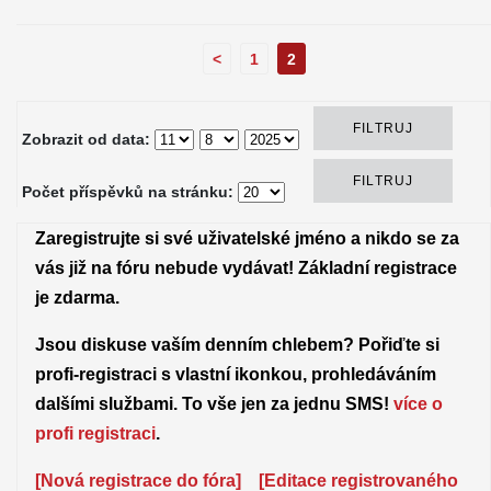
<
1
2
Zobrazit od data:
Počet příspěvků na stránku:
Zaregistrujte si své uživatelské jméno a nikdo se za
vás již na fóru nebude vydávat!
Základní registrace
je
zdarma
.
Jsou diskuse vaším denním chlebem? Pořiďte si
profi-registraci s vlastní ikonkou, prohledáváním
dalšími službami. To vše jen za jednu SMS!
více o
profi registraci
.
[Nová registrace do fóra]
[Editace registrovaného