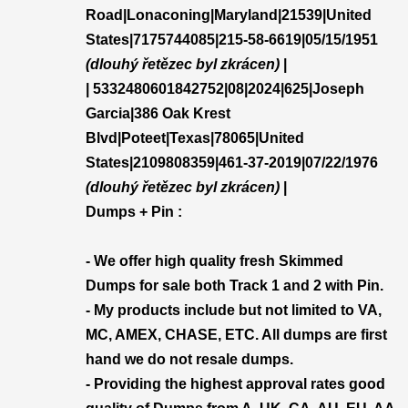
Road|Lonaconing|Maryland|21539|United
States|7175744085|215-58-6619|05/15/1951
(dlouhý řetězec byl zkrácen)
|
| 5332480601842752|08|2024|625|Joseph
Garcia|386 Oak Krest
Blvd|Poteet|Texas|78065|United
States|2109808359|461-37-2019|07/22/1976
(dlouhý řetězec byl zkrácen)
|
Dumps + Pin :
- We offer high quality fresh Skimmed
Dumps for sale both Track 1 and 2 with Pin.
- My products include but not limited to VA,
MC, AMEX, CHASE, ETC. All dumps are first
hand we do not resale dumps.
- Providing the highest approval rates good