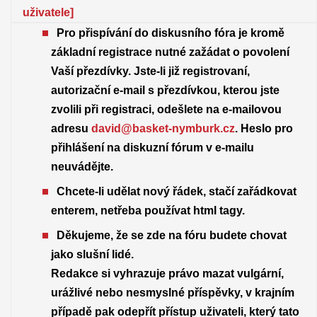
uživatele]
Pro přispívání do diskusního fóra je kromě
základní registrace nutné zažádat o povolení
Vaší přezdívky. Jste-li již registrovaní,
autorizační e-mail s přezdívkou, kterou jste
zvolili při registraci, odešlete na e-mailovou
adresu
david@basket-nymburk.cz
. Heslo pro
přihlášení na diskuzní fórum v e-mailu
neuvádějte.
Chcete-li udělat nový řádek, stačí zařádkovat
enterem, netřeba používat html tagy.
Děkujeme, že se zde na fóru budete chovat
jako slušní lidé.
Redakce si vyhrazuje právo mazat vulgární,
urážlivé nebo nesmyslné příspěvky, v krajním
případě pak odepřít přístup uživateli, který tato