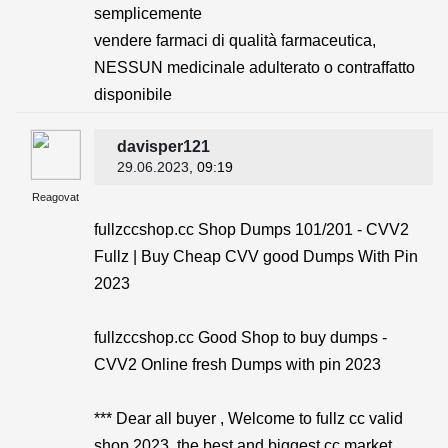
semplicemente
vendere farmaci di qualità farmaceutica,
NESSUN medicinale adulterato o contraffatto
disponibile
davisper121
29.06.2023
, 09:19
Reagovat
fullzccshop.cc Shop Dumps 101/201 - CVV2
Fullz | Buy Cheap CVV good Dumps With Pin
2023
fullzccshop.cc Good Shop to buy dumps -
CVV2 Online fresh Dumps with pin 2023
*** Dear all buyer , Welcome to fullz cc valid
shop 2023, the best and biggest cc market.