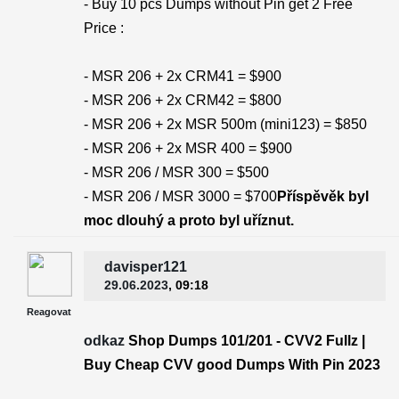
- Buy 10 pcs Dumps without Pin get 2 Free
Price :
- MSR 206 + 2x CRM41 = $900
- MSR 206 + 2x CRM42 = $800
- MSR 206 + 2x MSR 500m (mini123) = $850
- MSR 206 + 2x MSR 400 = $900
- MSR 206 / MSR 300 = $500
- MSR 206 / MSR 3000 = $700
Příspěvěk byl
moc dlouhý a proto byl uříznut.
davisper121
29.06.2023
, 09:18
Reagovat
odkaz
Shop Dumps 101/201 - CVV2 Fullz |
Buy Cheap CVV good Dumps With Pin 2023