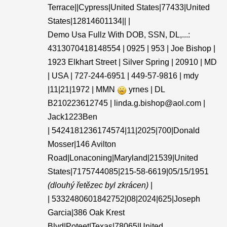
Terrace||Cypress|United States|77433|United
States|12814601134|| |
Demo Usa Fullz With DOB, SSN, DL,...:
4313070418148554 | 0925 | 953 | Joe Bishop |
1923 Elkhart Street | Silver Spring | 20910 | MD
| USA | 727-244-6951 | 449-57-9816 | mdy
|11|21|1972 | MMN
yrnes | DL
B210223612745 | linda.g.bishop@aol.com |
Jack1223Ben
| 5424181236174574|11|2025|700|Donald
Mosser|146 Avilton
Road|Lonaconing|Maryland|21539|United
States|7175744085|215-58-6619|05/15/1951
(dlouhý řetězec byl zkrácen)
|
| 5332480601842752|08|2024|625|Joseph
Garcia|386 Oak Krest
Blvd|Poteet|Texas|78065|United