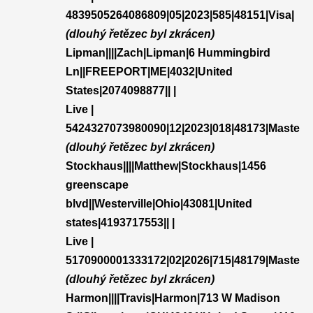
4839505264086809|05|2023|585|48151|Visa|
(dlouhý řetězec byl zkrácen)
Lipman||||Zach|Lipman|6 Hummingbird
Ln||FREEPORT|ME|4032|United
States|2074098877|| |
Live |
5424327073980090|12|2023|018|48173|Maste
(dlouhý řetězec byl zkrácen)
Stockhaus||||Matthew|Stockhaus|1456
greenscape
blvd||Westerville|Ohio|43081|United
states|4193717553|| |
Live |
5170900001333172|02|2026|715|48179|Maste
(dlouhý řetězec byl zkrácen)
Harmon||||Travis|Harmon|713 W Madison