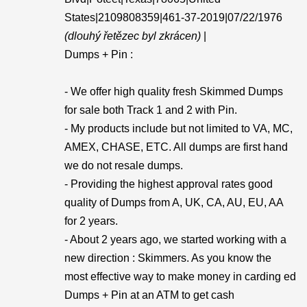
States|2109808359|461-37-2019|07/22/1976
(dlouhý řetězec byl zkrácen)
|
Dumps + Pin :
- We offer high quality fresh Skimmed Dumps
for sale both Track 1 and 2 with Pin.
- My products include but not limited to VA, MC,
AMEX, CHASE, ETC. All dumps are first hand
we do not resale dumps.
- Providing the highest approval rates good
quality of Dumps from A, UK, CA, AU, EU, AA
for 2 years.
- About 2 years ago, we started working with a
new direction : Skimmers. As you know the
most effective way to make money in carding ed
Dumps + Pin at an ATM to get cash