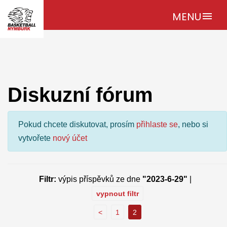
MENU
menu
Diskuzní fórum
Pokud chcete diskutovat, prosím
přihlaste se
, nebo si
vytvořete
nový účet
Filtr:
výpis příspěvků ze dne
"2023-6-29"
|
vypnout filtr
<
1
2