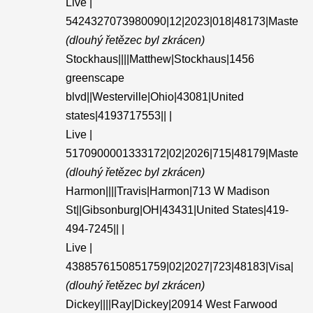
Live |
5424327073980090|12|2023|018|48173|Maste
(dlouhý řetězec byl zkrácen)
Stockhaus||||Matthew|Stockhaus|1456
greenscape
blvd||Westerville|Ohio|43081|United
states|4193717553|| |
Live |
5170900001333172|02|2026|715|48179|Maste
(dlouhý řetězec byl zkrácen)
Harmon||||Travis|Harmon|713 W Madison
St||Gibsonburg|OH|43431|United States|419-
494-7245|| |
Live |
4388576150851759|02|2027|723|48183|Visa|
(dlouhý řetězec byl zkrácen)
Dickey||||Ray|Dickey|20914 West Farwood