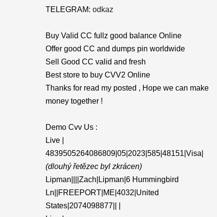
TELEGRAM:
odkaz
Buy Valid CC fullz good balance Online
Offer good CC and dumps pin worldwide
Sell Good CC valid and fresh
Best store to buy CVV2 Online
Thanks for read my posted , Hope we can make
money together !
Demo Cvv Us :
Live |
4839505264086809|05|2023|585|48151|Visa|
(dlouhý řetězec byl zkrácen)
Lipman||||Zach|Lipman|6 Hummingbird
Ln||FREEPORT|ME|4032|United
States|2074098877|| |