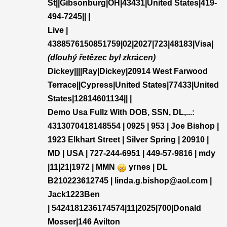
St||Gibsonburg|OH|43431|United States|419-
494-7245|| |
Live |
4388576150851759|02|2027|723|48183|Visa|
(dlouhý řetězec byl zkrácen)
Dickey||||Ray|Dickey|20914 West Farwood
Terrace||Cypress|United States|77433|United
States|12814601134|| |
Demo Usa Fullz With DOB, SSN, DL,...:
4313070418148554 | 0925 | 953 | Joe Bishop |
1923 Elkhart Street | Silver Spring | 20910 |
MD | USA | 727-244-6951 | 449-57-9816 | mdy
|11|21|1972 | MMN
yrnes | DL
B210223612745 | linda.g.bishop@aol.com |
Jack1223Ben
| 5424181236174574|11|2025|700|Donald
Mosser|146 Avilton