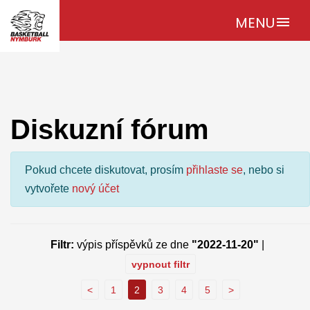
MENU
menu
Diskuzní fórum
Pokud chcete diskutovat, prosím
přihlaste se
, nebo si
vytvořete
nový účet
Filtr:
výpis příspěvků ze dne
"2022-11-20"
|
vypnout filtr
<
1
2
3
4
5
>