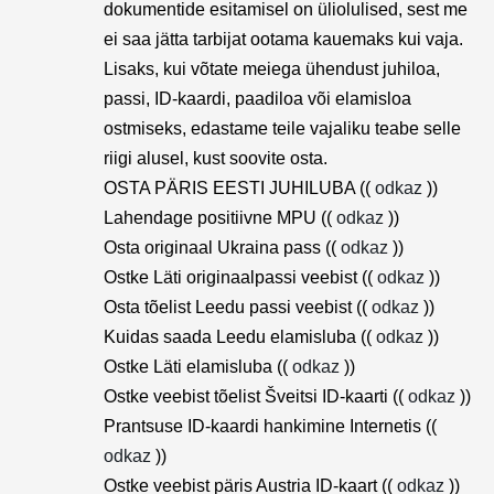
dokumentide esitamisel on üliolulised, sest me
ei saa jätta tarbijat ootama kauemaks kui vaja.
Lisaks, kui võtate meiega ühendust juhiloa,
passi, ID-kaardi, paadiloa või elamisloa
ostmiseks, edastame teile vajaliku teabe selle
riigi alusel, kust soovite osta.
OSTA PÄRIS EESTI JUHILUBA ((
odkaz
))
Lahendage positiivne MPU ((
odkaz
))
Osta originaal Ukraina pass ((
odkaz
))
Ostke Läti originaalpassi veebist ((
odkaz
))
Osta tõelist Leedu passi veebist ((
odkaz
))
Kuidas saada Leedu elamisluba ((
odkaz
))
Ostke Läti elamisluba ((
odkaz
))
Ostke veebist tõelist Šveitsi ID-kaarti ((
odkaz
))
Prantsuse ID-kaardi hankimine Internetis ((
odkaz
))
Ostke veebist päris Austria ID-kaart ((
odkaz
))