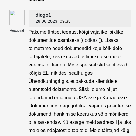
diego1
28.06.2023
, 09:38
Reagovat
Pakume ühtset teenust kõigi vajalike isiklike
dokumentide ostmiseks ((
odkaz
)). Lisaks
toimetame need dokumendid koju kõikidele
tarbijatele, kes esitavad tellimusi otse meie
veebisaidi kaudu. Meie spetsialistid suhtlevad
kõigis ELi riikides, sealhulgas
Ühendkuningriigis, et pakkuda klientidele
autentseid dokumente. Siiski oleme hiljuti
laiendanud oma mõju USA-sse ja Kanadasse.
Dokumentide, nagu juhiloa, vajadus ja autentse
dokumendi hankimise keerukus võib mõnikord
olla raskendav. Külastage meid aadressil ja üks
meie esindajatest aitab teid. Meie tähtajad kõigi