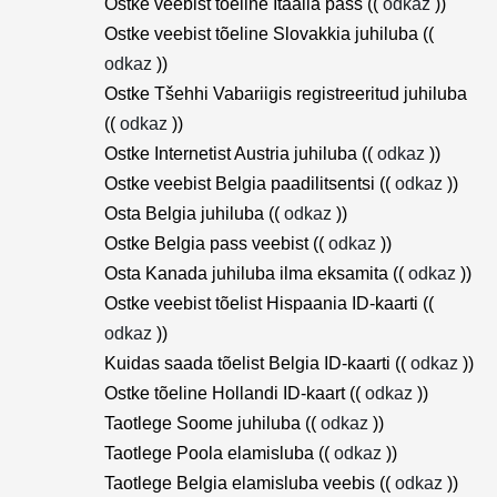
Ostke veebist tõeline Itaalia pass ((
odkaz
))
Ostke veebist tõeline Slovakkia juhiluba ((
odkaz
))
Ostke Tšehhi Vabariigis registreeritud juhiluba
((
odkaz
))
Ostke Internetist Austria juhiluba ((
odkaz
))
Ostke veebist Belgia paadilitsentsi ((
odkaz
))
Osta Belgia juhiluba ((
odkaz
))
Ostke Belgia pass veebist ((
odkaz
))
Osta Kanada juhiluba ilma eksamita ((
odkaz
))
Ostke veebist tõelist Hispaania ID-kaarti ((
odkaz
))
Kuidas saada tõelist Belgia ID-kaarti ((
odkaz
))
Ostke tõeline Hollandi ID-kaart ((
odkaz
))
Taotlege Soome juhiluba ((
odkaz
))
Taotlege Poola elamisluba ((
odkaz
))
Taotlege Belgia elamisluba veebis ((
odkaz
))