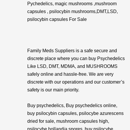
Pychedelics, magic mushrooms ,mushroom
capsules , psilocybin mushrooms,DMT,LSD,
psilocybin capsules For Sale
Family Meds Suppliers is a safe secure and
discrete place where you can buy Psychedelics
Like LSD, DMT, MDMA, and MUSHROOMS
safely online and hassle-free. We are very
discrete with our operations and our customer’s
safety is our main priority.
Buy psychedelics, Buy psychedelics online,
buy psilocybin capsules, psilocybe azurescens
dried for sale, mushroom capsules high,
psilocybe hollandia spores, buy psilocybe