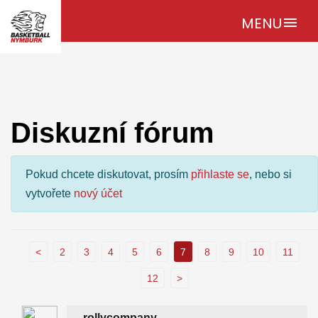
MENU
menu
Diskuzní fórum
Pokud chcete diskutovat, prosím
přihlaste se
, nebo si
vytvořete
nový účet
<
2
3
4
5
6
7
8
9
10
11
12
>
rollycompany