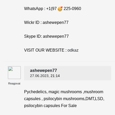
WhatsApp : +1(97
225-0960
Wickr ID : ashewepen77
Skype ID: ashewepen77
VISIT OUR WEBSITE :
odkaz
ashewepen77
27.06.2023
, 21:14
Reagovat
Pychedelics, magic mushrooms ,mushroom
capsules , psilocybin mushrooms,DMT,LSD,
psilocybin capsules For Sale