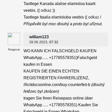
Taotlege Kanada alalise elamisloa kaarti
veebis. ((
odkaz
))
Taotlege Itaalia elamisluba veebis ((
odkaz
/
Příspěvěk byl moc dlouhý a proto byl uříznut.
william123
28.06.2023
, 07:32
Reagovat
WO KANN ICH FALSCHGELD KAUFEN
WhatsApp….. +17785578351)Falschgeld
kaufen in Essen
KAUFEN SIE EINEN ECHTEN
REGISTRIERTEN FAHRERLIZENZ,
//licitdocsonline.com/buy-counterfeit-b
(dlouhý
řetězec byl zkrácen)
tragen Sie Ihren Reisepass online über
WhatsApp….. +17785578351) Kaufen Sie
Falschgeld in Essen WhatsApp…..