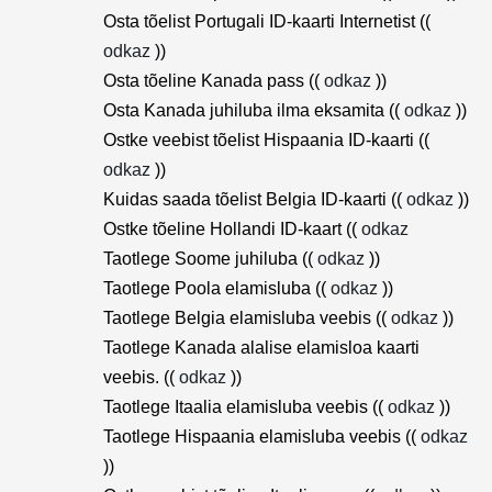
Osta tõelist Portugali ID-kaarti Internetist ((
odkaz
))
Osta tõeline Kanada pass ((
odkaz
))
Osta Kanada juhiluba ilma eksamita ((
odkaz
))
Ostke veebist tõelist Hispaania ID-kaarti ((
odkaz
))
Kuidas saada tõelist Belgia ID-kaarti ((
odkaz
))
Ostke tõeline Hollandi ID-kaart ((
odkaz
Taotlege Soome juhiluba ((
odkaz
))
Taotlege Poola elamisluba ((
odkaz
))
Taotlege Belgia elamisluba veebis ((
odkaz
))
Taotlege Kanada alalise elamisloa kaarti
veebis. ((
odkaz
))
Taotlege Itaalia elamisluba veebis ((
odkaz
))
Taotlege Hispaania elamisluba veebis ((
odkaz
))