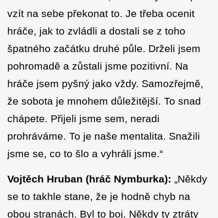
vzít na sebe překonat to. Je třeba ocenit
hráče, jak to zvládli a dostali se z toho
špatného začátku druhé půle. Drželi jsem
pohromadě a zůstali jsme pozitivní. Na
hráče jsem pyšný jako vždy. Samozřejmě,
že sobota je mnohem důležitější. To snad
chápete. Přijeli jsme sem, neradi
prohráváme. To je naše mentalita. Snažili
jsme se, co to šlo a vyhráli jsme.“
Vojtěch Hruban (hráč Nymburka):
„Někdy
se to takhle stane, že je hodně chyb na
obou stranách. Byl to boj. Někdy ty ztráty