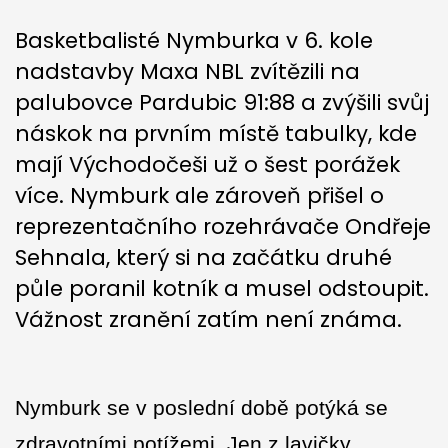
Basketbalisté Nymburka v 6. kole
nadstavby Maxa NBL zvítězili na
palubovce Pardubic 91:88 a zvýšili svůj
náskok na prvním místě tabulky, kde
mají Východočeši už o šest porážek
více. Nymburk ale zároveň přišel o
reprezentačního rozehrávače Ondřeje
Sehnala, který si na začátku druhé
půle poranil kotník a musel odstoupit.
Vážnost zranění zatím není známa.
Nymburk se v poslední době potýká se
zdravotními potížemi. Jen z lavičky