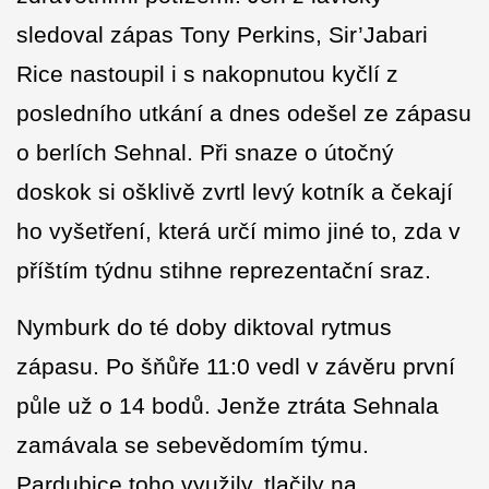
sledoval zápas Tony Perkins, Sir’Jabari
Rice nastoupil i s nakopnutou kyčlí z
posledního utkání a dnes odešel ze zápasu
o berlích Sehnal. Při snaze o útočný
doskok si ošklivě zvrtl levý kotník a čekají
ho vyšetření, která určí mimo jiné to, zda v
příštím týdnu stihne reprezentační sraz.
Nymburk do té doby diktoval rytmus
zápasu. Po šňůře 11:0 vedl v závěru první
půle už o 14 bodů. Jenže ztráta Sehnala
zamávala se sebevědomím týmu.
Pardubice toho využily, tlačily na