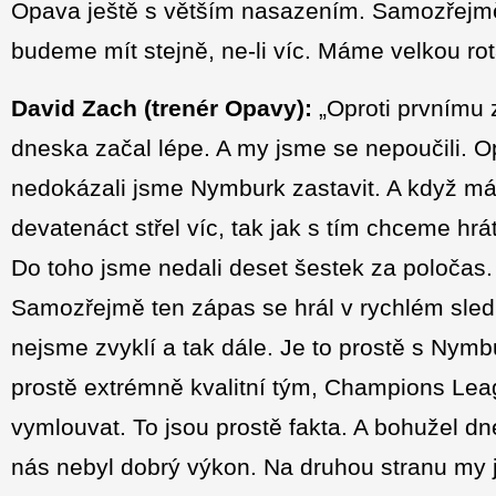
Opava ještě s větším nasazením. Samozřejmě d
budeme mít stejně, ne-li víc. Máme velkou rot
David Zach
(trenér Opavy):
„Oproti prvnímu 
dneska začal lépe. A my jsme se nepoučili. O
nedokázali jsme Nymburk zastavit. A když m
devatenáct střel víc, tak jak s tím chceme hrá
Do toho jsme nedali deset šestek za poločas.
Samozřejmě ten zápas se hrál v rychlém sledu,
nejsme zvyklí a tak dále. Je to prostě s Nym
prostě extrémně kvalitní tým, Champions Lea
vymlouvat. To jsou prostě fakta. A bohužel d
nás nebyl dobrý výkon. Na druhou stranu my j