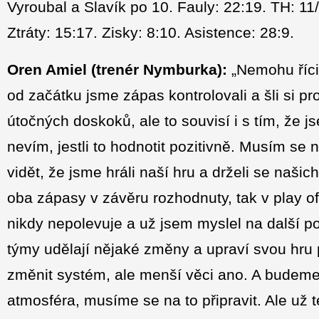
Vyroubal a Slavík po 10. Fauly: 22:19. TH: 11/
Ztráty: 15:17. Zisky: 8:10. Asistence: 28:9.
Oren Amiel
(trenér Nymburka):
„Nemohu říci,
od začátku jsme zápas kontrolovali a šli si pr
útočných doskoků, ale to souvisí i s tím, že 
nevím, jestli to hodnotit pozitivně. Musím se na 
vidět, že jsme hráli naší hru a drželi se našic
oba zápasy v závěru rozhodnuty, tak v play of
nikdy nepolevuje a už jsem myslel na další p
týmy udělají nějaké změny a upraví svou hru 
změnit systém, ale menší věci ano. A budeme 
atmosféra, musíme se na to připravit. Ale už 