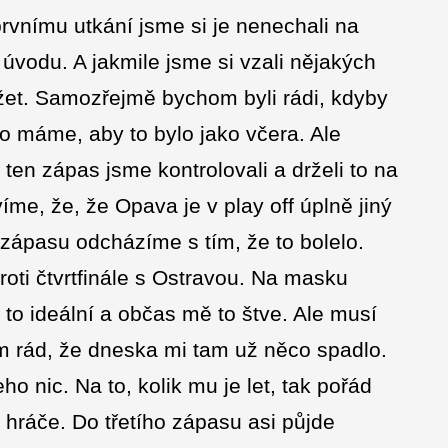
prvnímu utkání jsme si je nenechali na
 úvodu. A jakmile jsme si vzali nějakých
ržet. Samozřejmě bychom byli rádi, kdyby
 to máme, aby to bylo jako včera. Ale
 ten zápas jsme kontrolovali a drželi to na
me, že, že Opava je v play off úplně jiný
 zápasu odcházíme s tím, že to bolelo.
roti čtvrtfinále s Ostravou. Na masku
 to ideální a občas mě to štve. Ale musí
em rád, že dneska mi tam už něco spadlo.
o nic. Na to, kolik mu je let, tak pořád
ráče. Do třetího zápasu asi půjde