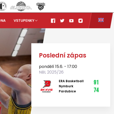
ONA
VSTUPENKY
Poslední zápas
pondělí 15.6. - 17:00
NBL 2025/26
ERA Basketball
91
Nymburk
74
Pardubice