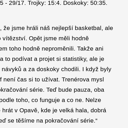
5 - 29/17. Trojky: 15:4. Doskoky: 50:35.
 že jsme hráli náš nejlepší basketbal, ale
o vítězství. Opět jsme měli hodně
jsem toho hodně neproměnili. Takže ani
to podívat a projet si statistiky, ale je
h návyků a za doskoky chodili. I když byly
f není čas si to užívat. Trenérova mysl
okračování série. Teď bude pauza, oba
podle toho, co funguje a co ne. Nelze
hrát v Opavě, kde je velká hala, dobrá
teď se těšíme na pokračování série.“