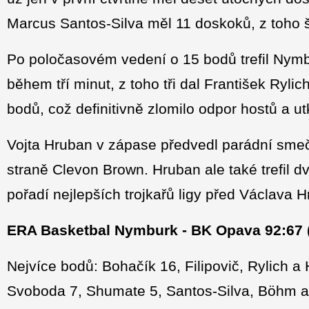
Marcus Santos-Silva měl 11 doskoků, z toho š
Po poločasovém vedení o 15 bodů trefil Nymbu
během tří minut, z toho tři dal František Ryli
bodů, což definitivně zlomilo odpor hostů a ut
Vojta Hruban v zápase předvedl parádní sme
straně Clevon Brown. Hruban ale také trefil dv
pořadí nejlepších trojkařů ligy před Václava 
ERA Basketbal Nymburk - BK Opava 92:67 (2
Nejvíce bodů: Bohačík 16, Filipovič, Rylich a
Svoboda 7, Shumate 5, Santos-Silva, Böhm a