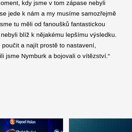
 moment, kdy jsme v tom zápase nebyli
 se jede k nám a my musíme samozřejmě
 jsme tu měli od fanoušků fantastickou
 nebyli blíž k nějakému lepšímu výsledku.
učit a najít prostě to nastavení,
li jsme Nymburk a bojovali o vítězství.“