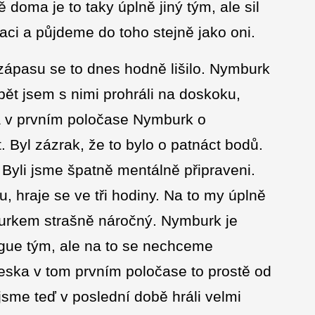
oma je to taky úplně jiný tým, ale sil
aci a půjdeme do toho stejně jako oni.
zápasu se to dnes hodně lišilo. Nymburk
pět jsem s nimi prohráli na doskoku,
á v prvním poločase Nymburk o
t. Byl zázrak, že to bylo o patnáct bodů.
 Byli jsme špatně mentálně připraveni.
 hraje se ve tři hodiny. Na to my úplně
burkem strašně náročný. Nymburk je
gue tým, ale na to se nechceme
neska v tom prvním poločase to prostě od
sme teď v poslední době hráli velmi