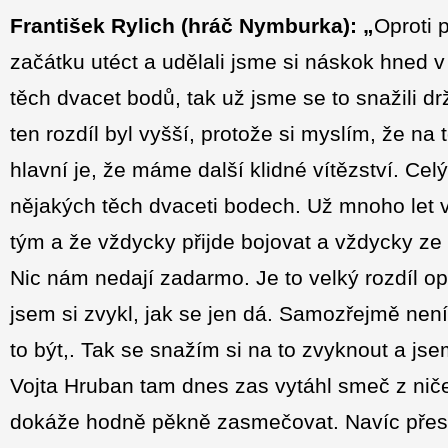
František Rylich
(hráč Nymburka): „
Oproti 
začátku utéct a udělali jsme si náskok hned v
těch dvacet bodů, tak už jsme se to snažili d
ten rozdíl byl vyšší, protože si myslím, že na
hlavní je, že máme další klidné vítězství. Celý
nějakých těch dvaceti bodech. Už mnoho let ví
tým a že vždycky přijde bojovat a vždycky ze
Nic nám nedají zadarmo. Je to velký rozdíl op
jsem si zvykl, jak se jen dá. Samozřejmě není
to být,. Tak se snažím si na to zvyknout a js
Vojta Hruban tam dnes zas vytáhl smeč z ničeh
dokáže hodně pěkně zasmečovat. Navíc přes h