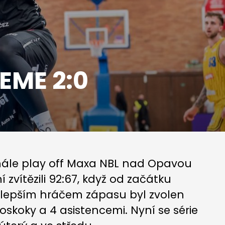
EME 2:0
nále play off Maxa NBL nad Opavou
zvítězili 92:67, když od začátku
ejlepším hráčem zápasu byl zvolen
oskoky a 4 asistencemi. Nyní se série