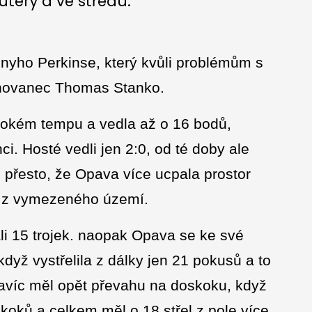
terý a ve středu.
nyho Perkinse, který kvůli problémům s
chovanec Thomas Stanko.
sokém tempu a vedla až o 16 bodů,
. Hosté vedli jen 2:0, od té doby ale
 přesto, že Opava více ucpala prostor
ů z vymezeného území.
ali 15 trojek. naopak Opava se ke své
když vystřelila z dálky jen 21 pokusů a to
avíc měl opět převahu na doskoku, když
skoků a celkem měl o 18 střel z pole více.