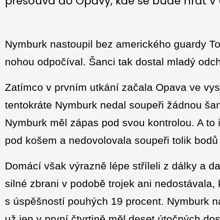
přesouvá do Opavy, kde se bude hrát v ú
Nymburk nastoupil bez amerického guardy To
nohou odpočíval. Šanci tak dostal mladý od
Zatímco v prvním utkání začala Opava ve vy
tentokráte Nymburk nedal soupeři žádnou šanci
Nymburk měl zápas pod svou kontrolou. A to i
pod košem a nedovolovala soupeři tolik bod
Domácí však výrazně lépe stříleli z dálky a d
silné zbrani v podobě trojek ani nedostávala, 
s úspěšností pouhých 19 procent. Nymburk n
už jen v první čtvrtině měl deset útočných do