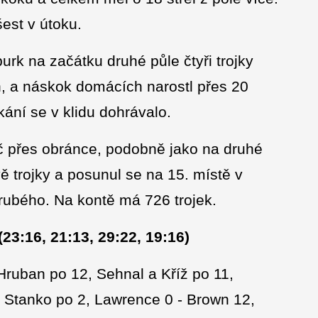
est v útoku.
rk na začátku druhé půle čtyři trojky
ch, a náskok domácích narostl přes 20
kání se v klidu dohrávalo.
č přes obránce, podobně jako na druhé
ě trojky a posunul se na 15. místě v
Hrubého. Na kontě má 726 trojek.
3:16, 21:13, 29:22, 19:16)
 Hruban po 12, Sehnal a Kříž po 11,
 Stanko po 2, Lawrence 0 - Brown 12,