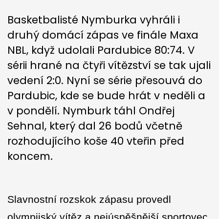
Basketbalisté Nymburka vyhráli i
druhý domácí zápas ve finále Maxa
NBL, když udolali Pardubice 80:74. V
sérii hrané na čtyři vítězství se tak ujali
vedení 2:0. Nyní se série přesouvá do
Pardubic, kde se bude hrát v neděli a
v pondělí. Nymburk táhl Ondřej
Sehnal, který dal 26 bodů včetně
rozhodujícího koše 40 vteřin před
koncem.
Slavnostní rozskok zápasu provedl
olympijský vítěz a nejúspěšnější sportovec