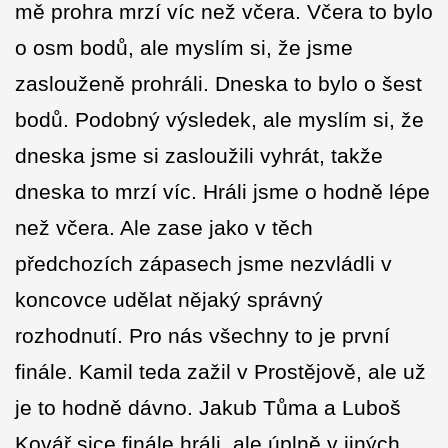
mě prohra mrzí víc než včera. Včera to bylo
o osm bodů, ale myslím si, že jsme
zaslouženě prohráli. Dneska to bylo o šest
bodů. Podobný výsledek, ale myslím si, že
dneska jsme si zasloužili vyhrát, takže
dneska to mrzí víc. Hráli jsme o hodně lépe
než včera. Ale zase jako v těch
předchozích zápasech jsme nezvládli v
koncovce udělat nějaký správný
rozhodnutí. Pro nás všechny to je první
finále. Kamil teda zažil v Prostějově, ale už
je to hodně dávno. Jakub Tůma a Luboš
Kovář sice finále hráli, ale úplně v jiných