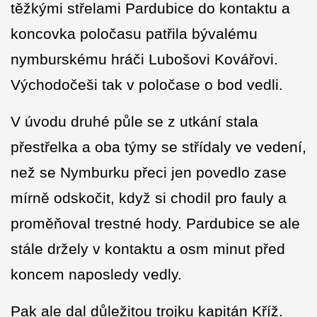
těžkými střelami Pardubice do kontaktu a
koncovka poločasu patřila bývalému
nymburskému hráči Lubošovi Kovářovi.
Východočeši tak v poločase o bod vedli.
V úvodu druhé půle se z utkání stala
přestřelka a oba týmy se střídaly ve vedení,
než se Nymburku přeci jen povedlo zase
mírně odskočit, když si chodil pro fauly a
proměňoval trestné hody. Pardubice se ale
stále držely v kontaktu a osm minut před
koncem naposledy vedly.
Pak ale dal důležitou trojku kapitán Kříž.