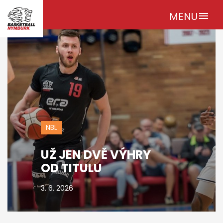
MENU
menu
NBL
UŽ JEN DVĚ VÝHRY
OD TITULU
3. 6. 2026