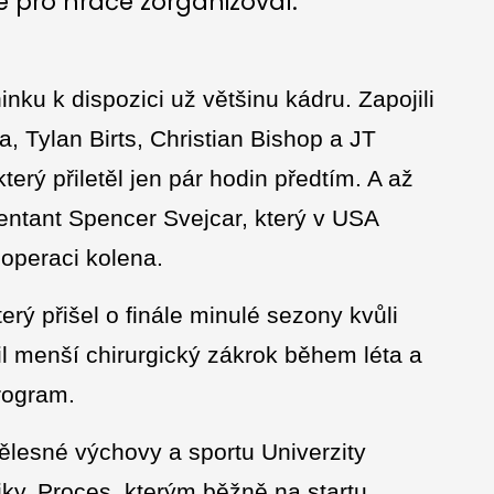
vé pro hráče zorganizoval.
nku k dispozici už většinu kádru. Zapojili
 Tylan Birts, Christian Bishop a JT
erý přiletěl jen pár hodin předtím. A až
zentant Spencer Svejcar, který v USA
operaci kolena.
rý přišel o finále minulé sezony kvůli
l menší chirurgický zákrok během léta a
rogram.
tělesné výchovy a sportu Univerzity
iky. Proces, kterým běžně na startu