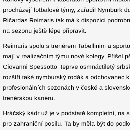
procházejí fotbalové týmy, zařadil Nymburk d
Ričardas Reimaris tak má k dispozici podrob
na sezonu ještě lépe připravit.
Reimaris spolu s trenérem Tabellinim a spor
mají v realizačním týmu nové kolegy. Přišel pě
Giovanni Spessotto, teprve osmnáctiletý srbs
rozšíří také nymburský rodák a odchovanec k
profesionálních sezonách v české a slovenské 
trenérskou kariéru.
Hráčský kádr už je v podstatě kompletní, na s
pro zahraniční posilu. Ta by měla být do pod