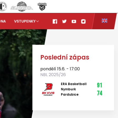
ONA
VSTUPENKY
Poslední zápas
pondělí 15.6. - 17:00
NBL 2025/26
ERA Basketball
91
Nymburk
74
Pardubice