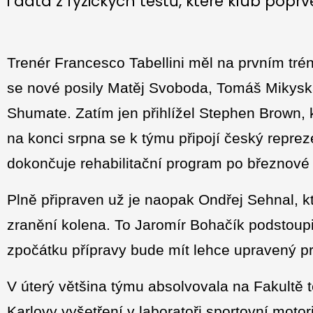
i data z fyzických testů, které klub popr
Trenér Francesco Tabellini měl na prvním tréni
se nové posily Matěj Svoboda, Tomáš Mikyska,
Shumate. Zatím jen přihlížel Stephen Brown, kt
na konci srpna se k týmu připojí český repre
dokončuje rehabilitační program po březnové 
Plně připraven už je naopak Ondřej Sehnal, kte
zranění kolena. To Jaromír Bohačík podstoupi
zpočátku přípravy bude mít lehce upravený p
V úterý většina týmu absolvovala na Fakultě 
Karlovy vyšetření v laboratoři sportovní motor