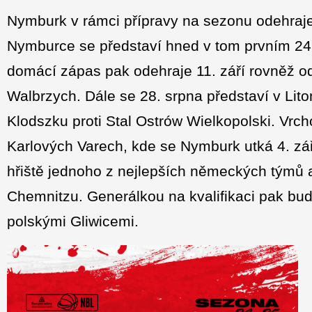
Nymburk v rámci přípravy na sezonu odehraj
Nymburce se představí hned v tom prvním 24.
domácí zápas pak odehraje 11. září rovněž od
Walbrzych. Dále se 28. srpna představí v Lito
Klodszku proti Stal Ostrów Wielkopolski. Vrc
Karlových Varech, kde se Nymburk utká 4. zář
hřiště jednoho z nejlepších německých týmů
Chemnitzu. Generálkou na kvalifikaci pak bude
polskými Gliwicemi.