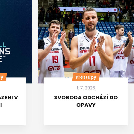
ry
Přestupy
1. 7. 2026
ZENI V
SVOBODA ODCHÁZÍ DO
I
OPAVY