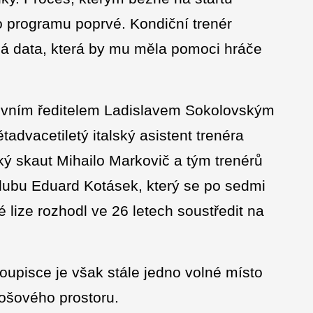
o programu poprvé. Kondiční trenér
ná data, která by mu měla pomoci hráče
tovním ředitelem Ladislavem Sokolovským
tadvacetiletý italský asistent trenéra
ký skaut Mihailo Markovič a tým trenérů
lubu Eduard Kotásek, který se po sedmi
lize rozhodl ve 26 letech soustředit na
oupisce je však stále jedno volné místo
košového prostoru.