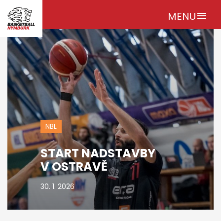
MENU
menu
NBL
START NADSTAVBY
V OSTRAVĚ
30. 1. 2026