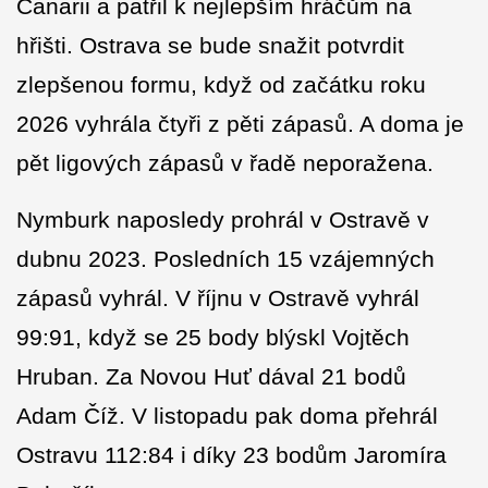
Canarii a patřil k nejlepším hráčům na
hřišti. Ostrava se bude snažit potvrdit
zlepšenou formu, když od začátku roku
2026 vyhrála čtyři z pěti zápasů. A doma je
pět ligových zápasů v řadě neporažena.
Nymburk naposledy prohrál v Ostravě v
dubnu 2023. Posledních 15 vzájemných
zápasů vyhrál. V říjnu v Ostravě vyhrál
99:91, když se 25 body blýskl Vojtěch
Hruban. Za Novou Huť dával 21 bodů
Adam Číž. V listopadu pak doma přehrál
Ostravu 112:84 i díky 23 bodům Jaromíra