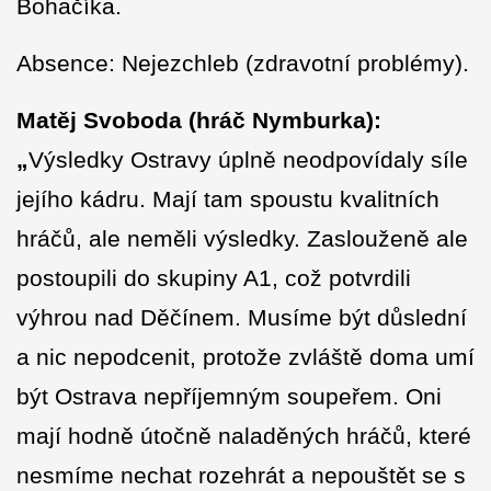
Bohačíka.
Absence: Nejezchleb (zdravotní problémy).
Matěj Svoboda (hráč Nymburka):
„
Výsledky Ostravy úplně neodpovídaly síle
jejího kádru. Mají tam spoustu kvalitních
hráčů, ale neměli výsledky. Zaslouženě ale
postoupili do skupiny A1, což potvrdili
výhrou nad Děčínem. Musíme být důslední
a nic nepodcenit, protože zvláště doma umí
být Ostrava nepříjemným soupeřem. Oni
mají hodně útočně naladěných hráčů, které
nesmíme nechat rozehrát a nepouštět se s