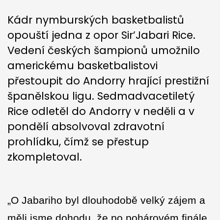
Kádr nymburských basketbalistů
opouští jedna z opor Sir’Jabari Rice.
Vedení českých šampionů umožnilo
americkému basketbalistovi
přestoupit do Andorry hrající prestižní
španělskou ligu. Sedmadvacetiletý
Rice odletěl do Andorry v neděli a v
pondělí absolvoval zdravotní
prohlídku, čímž se přestup
zkompletoval.
„O Jabariho byl dlouhodobě velký zájem a
měli jsme dohodu, že po pohárovém finále