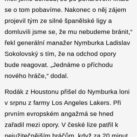
se o tom pobavíme. Nakonec o něj zájem
projevil tým ze silné španělské ligy a
domluvili jsme se, že mu nebudeme bránit,“
řekl generální manažer Nymburka Ladislav
Sokolovský s tím, že na odchod opory
bude reagovat. „Jednáme o příchodu
nového hráče,“ dodal.
Rodák z Houstonu přišel do Nymburka loni
v srpnu z farmy Los Angeles Lakers. Při
prvním evropském angažmá se hned
zařadil mezi opory. V české lize patřil k
nejužitečnějším hráčům, když za 20 minut