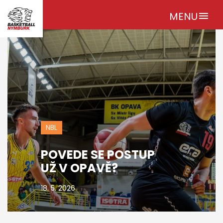
MENU
menu
NBL
POVEDE SE POSTUP
UŽ V OPAVĚ?
18. 5. 2026