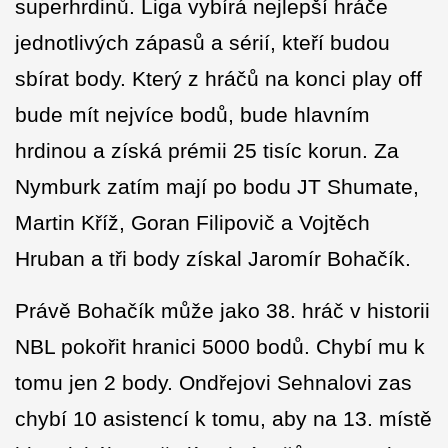
superhrdinů. Liga vybírá nejlepší hráče
jednotlivých zápasů a sérií, kteří budou
sbírat body. Který z hráčů na konci play off
bude mít nejvíce bodů, bude hlavním
hrdinou a získá prémii 25 tisíc korun. Za
Nymburk zatím mají po bodu JT Shumate,
Martin Kříž, Goran Filipovič a Vojtěch
Hruban a tři body získal Jaromír Bohačík.
Právě Bohačík může jako 38. hráč v historii
NBL pokořit hranici 5000 bodů. Chybí mu k
tomu jen 2 body. Ondřejovi Sehnalovi zas
chybí 10 asistencí k tomu, aby na 13. místě