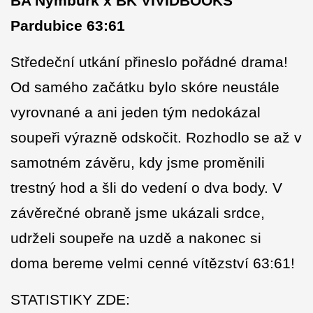
BA Nymburk x BK VIVIDBOOKS
Pardubice 63:61
Středeční utkání přineslo pořádné drama!
Od samého začátku bylo skóre neustále
vyrovnané a ani jeden tým nedokázal
soupeři výrazně odskočit. Rozhodlo se až v
samotném závěru, kdy jsme proměnili
trestný hod a šli do vedení o dva body. V
závěrečné obraně jsme ukázali srdce,
udrželi soupeře na uzdě a nakonec si
doma bereme velmi cenné vítězství 63:61!
STATISTIKY ZDE: