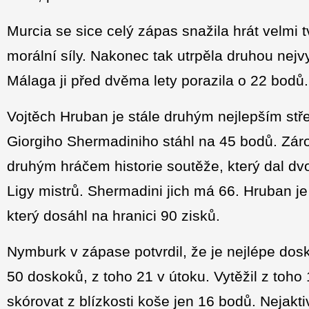
Murcia se sice celý zápas snažila hrát velmi t
morální síly. Nakonec tak utrpěla druhou nej
Málaga ji před dvěma lety porazila o 22 bodů. 
Vojtěch Hruban je stále druhým nejlepším střel
Giorgiho Shermadiniho stáhl na 45 bodů. Zár
druhým hráčem historie soutěže, který dal d
Ligy mistrů. Shermadini jich má 66. Hruban j
který dosáhl na hranici 90 zisků.
Nymburk v zápase potvrdil, že je nejlépe dos
50 doskoků, z toho 21 v útoku. Vytěžil z toho
skórovat z blízkosti koše jen 16 bodů. Nejakt