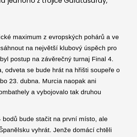
na jednoho z trojice Galatasaray,
orické maximum z evropských pohárů a ve
 dosáhnout na největší klubový úspěch pro
byl postup na závěrečný turnaj Final 4.
 odveta se bude hrát na hřišti soupeře o
nebo 23. dubna. Murcia naopak ani
zombathely a vybojovalo tak druhou
 bodů bude stačit na první místo, ale
Španělsku vyhrát. Jenže domácí chtěli