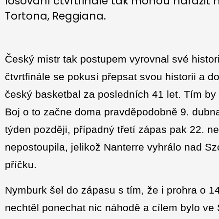
losování čtvrtfinále tak mohou narazit 
Tortona, Reggiana.
Český mistr tak postupem vyrovnal své hist
čtvrtfinále se pokusí přepsat svou historii a
český basketbal za posledních 41 let. Tím by 
Boj o to začne doma pravděpodobně 9. dubna,
týden později, případný třetí zápas pak 22. 
nepostoupila, jelikož Nanterre vyhrálo nad S
příčku.
Nymburk šel do zápasu s tím, že i prohra o 14
nechtěl ponechat nic náhodě a cílem bylo ve 