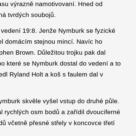
ápasu výrazně namotivovaní. Hned od
lná tvrdých soubojů.
e vedení 19:8. Jenže Nymburk se fyzické
acel domácím stejnou mincí. Navíc ho
phen Brown. Důležitou trojku pak dal
po které se Nymburk dostal do vedení a to
dl Ryland Holt a koš s faulem dal v
 Nymburk skvěle vyšel vstup do druhé půle.
l rychlých osm bodů a zařídil dvouciferné
dů včetně přesné střely v koncovce třetí