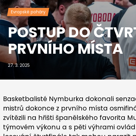
Evropské poháry
POSTUP DO ČTVRT
PRVNÍHO MÍSTA
27. 3. 2025
Basketbalisté Nymburka dokonali senzaci
mistrů dokonce z prvního místa osmifin
zvítězili na hřišti španělského favorita 
týmovém výkonu a s pěti výhrami ovládli