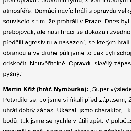
proti opravdu dobrému týmu, s velmi dobrým t
atmosféře. Domácí navíc hráli s opravdu vel
souviselo s tím, že prohráli v Praze. Dnes byli
přebojovali, ale naši hráči se dokázali zvedno
předčili agresivitu a nasazení, se kterým hrá
obranou a ve druhé půli jsme to pak byli scho
odskočit. Neuvěřitelné. Opravdu skvělý záp
pyšný.“
Martin Kříž (hráč Nymburka):
„Super výslede
Potvrdilo se, co jsme si říkali před zápasem
uhrát dobrý zápas. Ukázali jsme charakter, i 
bodů, tak jsme se rychle vrátili zpět. V poloč