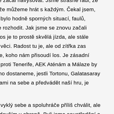
e začal navyšovat. Jsme strašně rádi, že
i, že můžeme hrát s každým. Čekal jsem,
bylo hodně sporných situací, faulů,
e rozhodit. Jak jsme se znovu začali
os je to prostě skvělá jízda, ale stále
ěci. Radost tu je, ale od zítřka zas
e, koho nám přisoudí los. Je zásadní
t proti Tenerife, AEK Aténám a Málaze by
ho dostaneme, jestli Tortonu, Galatasaray
mi na sebe a předvádět naší hru, je
yklý sebe a spoluhráče příliš chválit, ale