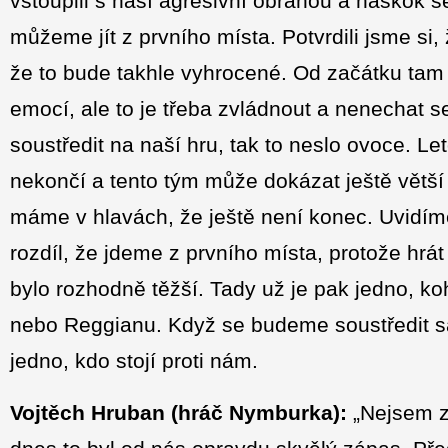
vstoupili s naší agresivní obranou a náskok s
můžeme jít z prvního místa. Potvrdili jsme s
že to bude takhle vyhrocené. Od začátku tam 
emocí, ale to je třeba zvládnout a nenechat s
soustředit na naší hru, tak to neslo ovoce. Let
nekončí a tento tým může dokázat ještě větší v
máme v hlavách, že ještě není konec. Uvidím
rozdíl, že jdeme z prvního místa, protože hrá
bylo rozhodně těžší. Tady už je pak jedno, ko
nebo Reggianu. Když se budeme soustředit sa
jedno, kdo stojí proti nám.
Vojtěch Hruban (hráč Nymburka):
„Nejsem zv