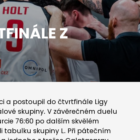
FINÁLE Z
 a postoupil do čtvrtfinále Ligy
álové skupiny. V závěrečném duelu
Murcie 76:60 po dalším skvělém
 tabulku skupiny L. Při pátečním