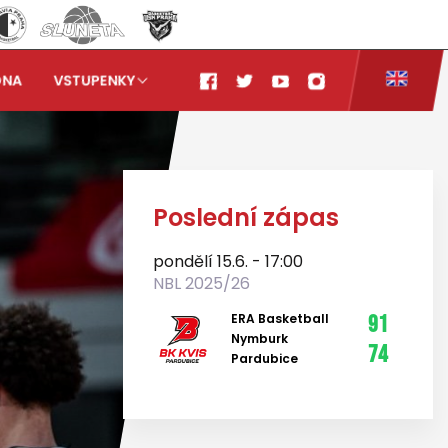
ONA
VSTUPENKY
Poslední zápas
pondělí 15.6. - 17:00
NBL 2025/26
ERA Basketball
91
Nymburk
74
Pardubice