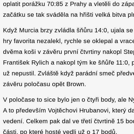
oplatit porážku 70:85 z Prahy a vletěli do z
začátku se tak sváděla na hřišti velká bitva p
Když Murcia brzy zvládla šňůru 14:0, ujala s
hry favorita nezalekl, rychle se oklepal a vr
dvěma koši v závěru první čtvrtiny nakopl Ste
František Rylich a nakopl tým ke šňůře 11:0, 
už nepustil. Zvláště když parádní smeč předve
závěru poločasu opět Brown.
V poločase to sice bylo jen o čtyři body, ale
A to především Vojtěchovi Hrubanovi, který da
vedení. Celkem pak dal ve třetí čtvrtině 15 bo
části, po které hosté vedli už o 17 bodů.