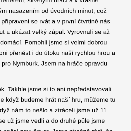
renérem, skvělými hráči a v krásné
kým nasazením od úvodních minut, což
 připraveni se rvát a v první čtvrtině nás
ut a ukázat velký zápal. Vyrovnali se až
li domácí. Pomohli jsme si velmi dobrou
pni přenést i do útoku naší rychlou hrou a
as pro Nymburk. Jsem na hráče opravdu
k. Takhle jsme si to ani nepředstavovali.
, že když budeme hrát naší hru, můžeme tu
když nám to nešlo a ztráceli jsme už 11
ase už jsme vedli a do druhé půle jsme