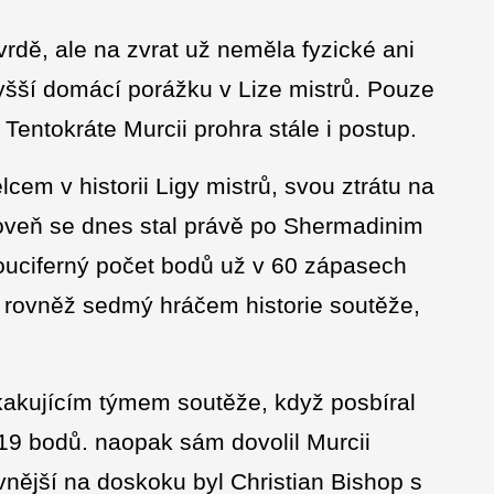
vrdě, ale na zvrat už neměla fyzické ani
vyšší domácí porážku v Lize mistrů. Pouze
Tentokráte Murcii prohra stále i postup.
cem v historii Ligy mistrů, svou ztrátu na
oveň se dnes stal právě po Shermadinim
vouciferný počet bodů už v 60 zápasech
e rovněž sedmý hráčem historie soutěže,
kakujícím týmem soutěže, když posbíral
 19 bodů. naopak sám dovolil Murcii
ivnější na doskoku byl Christian Bishop s