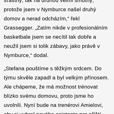
šťastný, tak na druhou velmi smutný,
protože jsem v Nymburce našel druhý
domov a nerad odcházím,“ řekl
Grassegger. „Zatím nikde v profesionálním
basketbale jsem se necítil tak dobře a
neužil jsem si tolik zábavy, jako právě v
Nymburce,“ dodal.
„Stefana pouštíme s těžkým srdcem. Do
týmu skvěle zapadl a byl velkým přínosem.
Ale chápeme, že má možnost trénovat
blízko svému domovu, proto jsme ho
uvolnili. Nyní bude na trenérovi Amielovi,