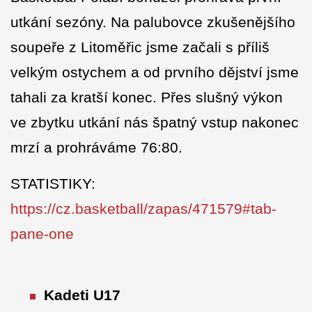
utkání sezóny. Na palubovce zkušenějšího
soupeře z Litoměřic jsme začali s příliš
velkým ostychem a od prvního dějství jsme
tahali za kratší konec. Přes slušný výkon
ve zbytku utkání nás špatný vstup nakonec
mrzí a prohráváme 76:80.
STATISTIKY:
https://cz.basketball/zapas/471579#tab-
pane-one
Kadeti U17