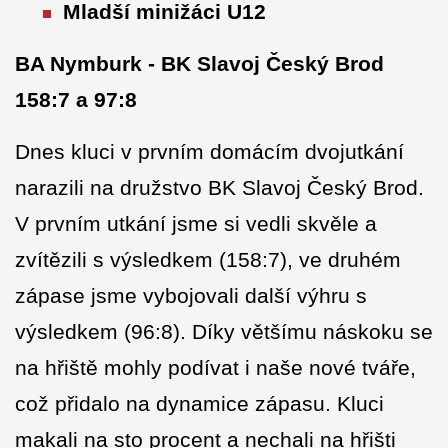
Mladší minižáci U12
BA Nymburk - BK Slavoj Český Brod
158:7 a 97:8
Dnes kluci v prvním domácím dvojutkání
narazili na družstvo BK Slavoj Český Brod.
V prvním utkání jsme si vedli skvěle a
zvítězili s výsledkem (158:7), ve druhém
zápase jsme vybojovali další výhru s
výsledkem (96:8). Díky většímu náskoku se
na hřiště mohly podívat i naše nové tváře,
což přidalo na dynamice zápasu. Kluci
makali na sto procent a nechali na hřišti