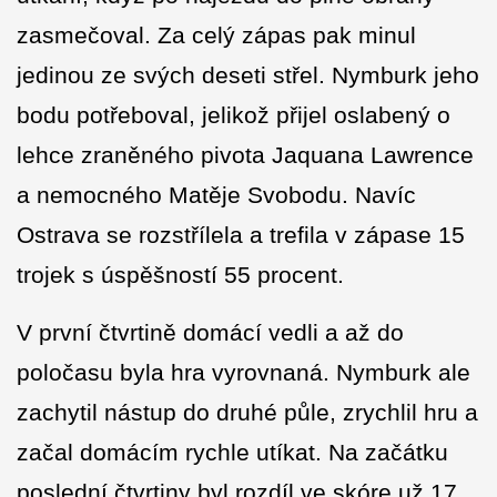
zasmečoval. Za celý zápas pak minul
jedinou ze svých deseti střel. Nymburk jeho
bodu potřeboval, jelikož přijel oslabený o
lehce zraněného pivota Jaquana Lawrence
a nemocného Matěje Svobodu. Navíc
Ostrava se rozstřílela a trefila v zápase 15
trojek s úspěšností 55 procent.
V první čtvrtině domácí vedli a až do
poločasu byla hra vyrovnaná. Nymburk ale
zachytil nástup do druhé půle, zrychlil hru a
začal domácím rychle utíkat. Na začátku
poslední čtvrtiny byl rozdíl ve skóre už 17