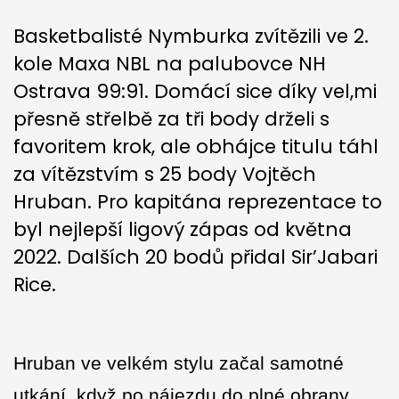
Basketbalisté Nymburka zvítězili ve 2.
kole Maxa NBL na palubovce NH
Ostrava 99:91. Domácí sice díky vel,mi
přesně střelbě za tři body drželi s
favoritem krok, ale obhájce titulu táhl
za vítězstvím s 25 body Vojtěch
Hruban. Pro kapitána reprezentace to
byl nejlepší ligový zápas od května
2022. Dalších 20 bodů přidal Sir’Jabari
Rice.
Hruban ve velkém stylu začal samotné
utkání, když po nájezdu do plné obrany