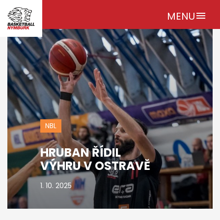
MENU
menu
NBL
HRUBAN ŘÍDIL
VÝHRU V OSTRAVĚ
1. 10. 2025