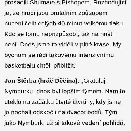
prosadili Shumate s Bishopem. Rozhodující
je, že hráči jsou brutálním způsobem
nuceni čelit celých 40 minut velkému tlaku.
Kdo se tomu nepřizpůsobí, tak na hřišti
není. Dnes jsme to viděli v plné kráse. My
bychom se rádi takovému intenzivnímu
basketbalu chtěli přiblížit.“
Jan Štěrba (hráč Děčína):
„Gratuluji
Nymburku, dnes byl lepším týmem. Nám to
uteklo na začátku čtvrté čtvrtiny, kdy jsme
je nechali odskočit na dvacet bodů. Tým
jako Nymburk, už si takové vedení pohlídá.