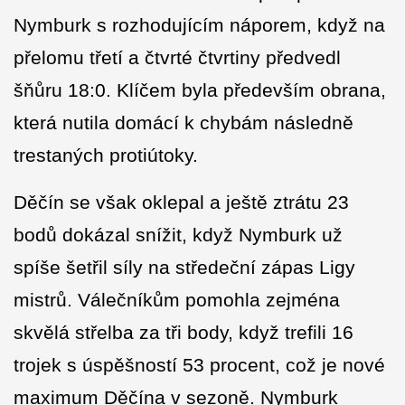
Nymburk s rozhodujícím náporem, když na
přelomu třetí a čtvrté čtvrtiny předvedl
šňůru 18:0. Klíčem byla především obrana,
která nutila domácí k chybám následně
trestaných protiútoky.
Děčín se však oklepal a ještě ztrátu 23
bodů dokázal snížit, když Nymburk už
spíše šetřil síly na středeční zápas Ligy
mistrů. Válečníkům pomohla zejména
skvělá střelba za tři body, když trefili 16
trojek s úspěšností 53 procent, což je nové
maximum Děčína v sezoně. Nymburk