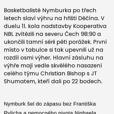
Basketbalisté Nymburka po třech
letech slaví výhru na hřišti Děčína. V
duelu 11. kola nadstavby Kooperativa
NBL zvítězili na severu Čech 98:90 a
ukončili tamní sérii pěti porážek. První
místo v tabulce si tak upevnili už na
rozdíl osmi výher. Hlavní zásluhu na
výhře mají vedle skvělého nasazení
celého týmu Christian Bishop s JT
Shumatem, kteří dali po 22 bodech.
Nymburk šel do zápasu bez Františka
Rylicha a nemocného pivota Nighaela