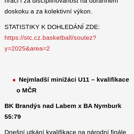
hráči i za disciplinovanost na obranném
doskoku a za kolektivní výkon.
STATISTIKY K DOHLEDÁNÍ ZDE:
https://stc.cz.basketball/soutez?
y=2025&area=2
Nejmladší minižáci U11 – kvalifikace
o MČR
BK Brandýs nad Labem x BA Nymburk
55:79
Dnešní utkání kvalifikace na národní finále