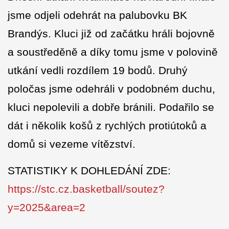
jsme odjeli odehrát na palubovku BK
Brandýs. Kluci již od začátku hráli bojovně
a soustředěně a díky tomu jsme v polovině
utkání vedli rozdílem 19 bodů. Druhý
poločas jsme odehráli v podobném duchu,
kluci nepolevili a dobře bránili. Podařilo se
dát i několik košů z rychlých protiútoků a
domů si vezeme vítězství.
STATISTIKY K DOHLEDÁNÍ ZDE:
https://stc.cz.basketball/soutez?
y=2025&area=2