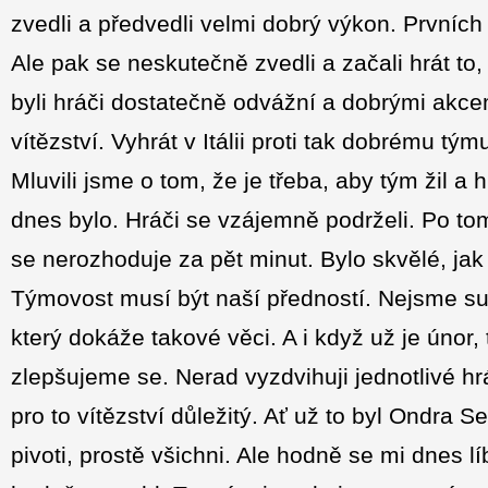
zvedli a předvedli velmi dobrý výkon. Prvních 
Ale pak se neskutečně zvedli a začali hrát to,
byli hráči dostatečně odvážní a dobrými akcem
vítězství. Vyhrát v Itálii proti tak dobrému t
Mluvili jsme o tom, že je třeba, aby tým žil a 
dnes bylo. Hráči se vzájemně podrželi. Po to
se nerozhoduje za pět minut. Bylo skvělé, jak
Týmovost musí být naší předností. Nejsme su
který dokáže takové věci. A i když už je únor
zlepšujeme se. Nerad vyzdvihuji jednotlivé h
pro to vítězství důležitý. Ať už to byl Ondra Se
pivoti, prostě všichni. Ale hodně se mi dnes 