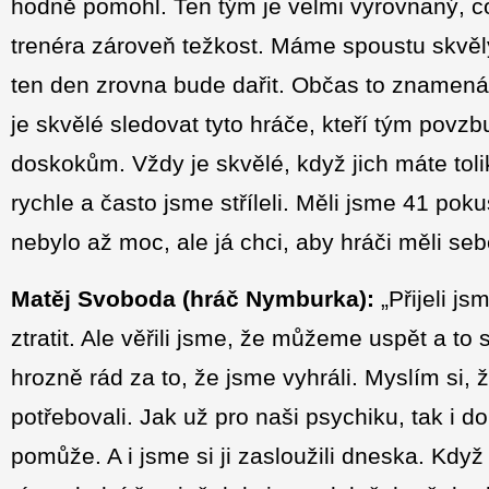
hodně pomohl. Ten tým je velmi vyrovnaný, co
trenéra zároveň težkost. Máme spoustu skvělý
ten den zrovna bude dařit. Občas to znamená
je skvělé sledovat tyto hráče, kteří tým povzbu
doskokům. Vždy je skvělé, když jich máte tolik
rychle a často jsme stříleli. Měli jsme 41 poku
nebylo až moc, ale já chci, aby hráči měli sebe
Matěj Svoboda (hráč Nymburka):
„Přijeli j
ztratit. Ale věřili jsme, že můžeme uspět a to
hrozně rád za to, že jsme vyhráli. Myslím si, 
potřebovali. Jak už pro naši psychiku, tak i d
pomůže. A i jsme si ji zasloužili dneska. Kdy