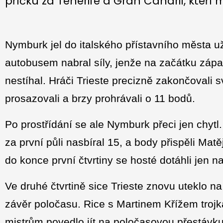
příčku za Tenerife a Gran Canarií, kteří
Nymburk jel do italského přístavního města u
autobusem nabral síly, jenže na začátku zá
nestíhal. Hráči Trieste precizně zakončovali 
prosazovali a brzy prohrávali o 11 bodů.
Po prostřídání se ale Nymburk přeci jen chytl
za první půli nasbíral 15, a body přispěli Ma
do konce první čtvrtiny se hosté dotáhli jen n
Ve druhé čtvrtině sice Trieste znovu uteklo n
závěr poločasu. Rice s Martinem Křížem troj
mistrům povedlo jít na poločasovou přestáv