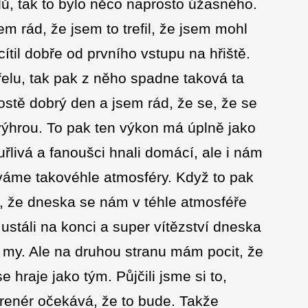
odů, tak to bylo něco naprosto úžasného.
 rád, že jsem to trefil, že jsem mohl
cítil dobře od prvního vstupu na hřiště.
střelu, tak pak z něho spadne taková ta
stě dobrý den a jsem rád, že se, že se
 výhrou. To pak ten výkon má úplně jako
uřlivá a fanoušci hnali domácí, ale i nám
íváme takovéhle atmosféry. Když to pak
si, že dneska se nám v téhle atmosféře
ustáli na konci a super vítězství dneska
ež my. Ale na druhou stranu mám pocit, že
 hraje jako tým. Půjčili jsme si to,
renér očekává, že to bude. Takže