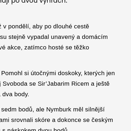
 mají po dvou výhrách.
ž v pondělí, aby po dlouhé cestě
pasu stejně vypadal unavený a domácím
své akce, zatímco hosté se těžko
. Pomohl si útočnými doskoky, kterých jen
těj Svoboda se Sir’Jabarim Ricem a ještě
a dva body.
a sedm bodů, ale Nymburk měl silnější
kami srovnali skóre a dokonce se českým
ku s náskokem dvou bodů.