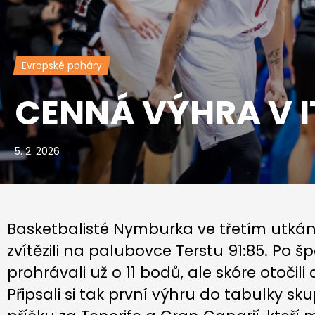
Evropské poháry
CENNÁ VÝHRA V IT
5. 2. 2026
Basketbalisté Nymburka ve třetím utkání
zvítězili na palubovce Terstu 91:85. Po šp
prohrávali už o 11 bodů, ale skóre otočili
Připsali si tak první výhru do tabulky sku