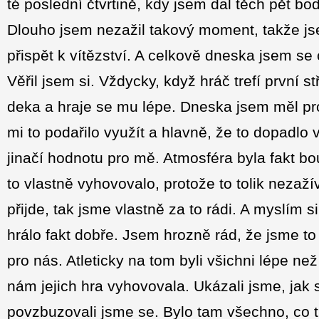
té poslední čtvrtině, kdy jsem dal těch pět b
Dlouho jsem nezažil takový moment, takže jsem
přispět k vítězství. A celkově dneska jsem se 
Věřil jsem si. Vždycky, když hráč trefí první 
deka a hraje se mu lépe. Dneska jsem měl pro
mi to podařilo využít a hlavně, že to dopadlo
jinačí hodnotu pro mě. Atmosféra byla fakt bo
to vlastně vyhovovalo, protože to tolik nezaž
přijde, tak jsme vlastně za to rádi. A myslím 
hrálo fakt dobře. Jsem hrozně rád, že jsme to 
pro nás. Atleticky na tom byli všichni lépe n
nám jejich hra vyhovovala. Ukázali jsme, jak se
povzbuzovali jsme se. Bylo tam všechno, co t