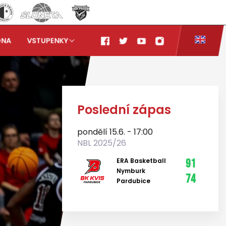
ONA
VSTUPENKY
Poslední zápas
pondělí 15.6. - 17:00
NBL 2025/26
ERA Basketball
91
Nymburk
74
Pardubice