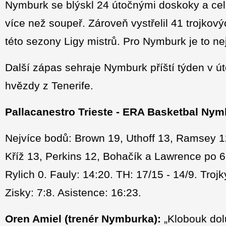
Nymburk se blýskl 24 útočnými doskoky a ce
více než soupeř. Zároveň vystřelil 41 trojk
této sezony Ligy mistrů. Pro Nymburk je to nej
Další zápas sehraje Nymburk příští týden v út
hvězdy z Tenerife.
Pallacanestro Trieste - ERA Basketbal Nymb
Nejvíce bodů: Brown 19, Uthoff 13, Ramsey 1
Kříž 13, Perkins 12, Bohačík a Lawrence po 6
Rylich 0. Fauly: 14:20. TH: 17/15 - 14/9. Troj
Zisky: 7:8. Asistence: 16:23.
Oren Amiel (trenér Nymburka):
„Klobouk dol