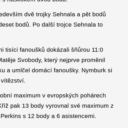
ředevším dvě trojky Sehnala a pět bodů
deset bodů. Po další trojce Sehnala to
i tisíci fanoušků dokázali šňůrou 11:0
 Matěje Svobody, který nejprve proměnil
rojku a umlčel domácí fanoušky. Nymburk si
vítězství.
 osobní maximum v evropských pohárech
 Kříž pak 13 body vyrovnal své maximum z
 Perkins s 12 body a 6 asistencemi.