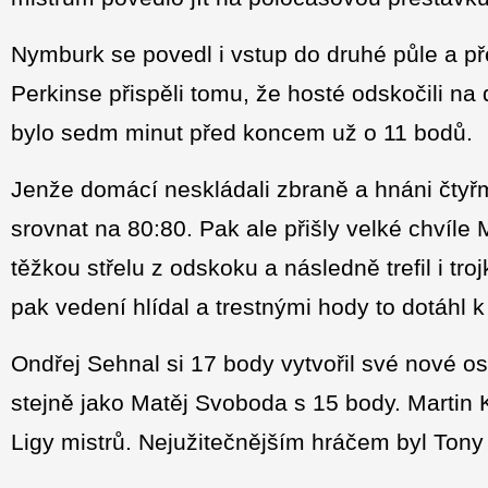
Nymburk se povedl i vstup do druhé půle a p
Perkinse přispěli tomu, že hosté odskočili na 
bylo sedm minut před koncem už o 11 bodů.
Jenže domácí neskládali zbraně a hnáni čtyřm
srovnat na 80:80. Pak ale přišly velké chvíle
těžkou střelu z odskoku a následně trefil i t
pak vedení hlídal a trestnými hody to dotáhl k 
Ondřej Sehnal si 17 body vytvořil své nové
stejně jako Matěj Svoboda s 15 body. Martin
Ligy mistrů. Nejužitečnějším hráčem byl Tony