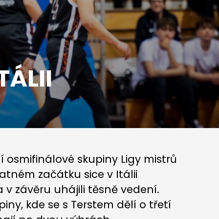
ÁLII
 osmifinálové skupiny Ligy mistrů
atném začátku sice v Itálii
 a v závěru uhájili těsně vedení.
piny, kde se s Terstem dělí o třetí