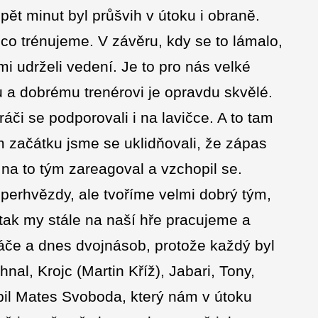
pět minut byl průšvih v útoku i obraně.
 co trénujeme. V závěru, kdy se to lámalo,
i udrželi vedení. Je to pro nás velké
ýmu a dobrému trenérovi je opravdu skvělé.
hráči se podporovali i na lavičce. A to tam
m začátku jsme se uklidňovali, že zápas
 na to tým zareagoval a vzchopil se.
perhvězdy, ale tvoříme velmi dobrý tým,
, tak my stále na naší hře pracujeme a
ráče a dnes dvojnásob, protože každý byl
hnal, Krojc (Martin Kříž), Jabari, Tony,
líbil Mates Svoboda, který nám v útoku