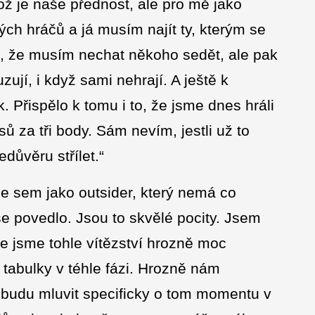
ž je naše přednost, ale pro mě jako
ch hráčů a já musím najít ty, kterým se
, že musím nechat někoho sedět, ale pak
zují, i když sami nehrají. A ještě k
. Přispělo k tomu i to, že jsme dnes hráli
sů za tři body. Sám nevím, jestli už to
důvěru střílet.“
sme sem jako outsider, který nemá co
 se povedlo. Jsou to skvělé pocity. Jsem
že jsme tohle vítězství hrozně moc
o tabulky v téhle fázi. Hrozně nám
ž budu mluvit specificky o tom momentu v