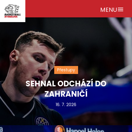
MENU
menu
Přestupy
SEHNAL ODCHÁZÍ DO
ZAHRANIČÍ
16. 7. 2026