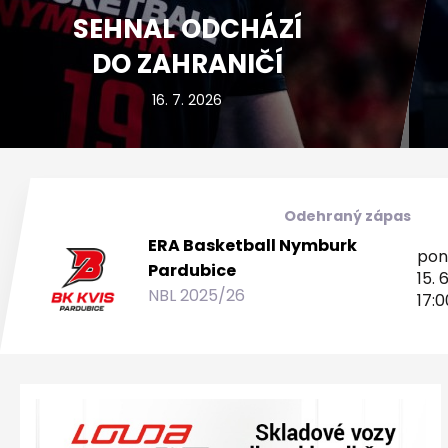
SEHNAL ODCHÁZÍ
DO ZAHRANIČÍ
16. 7. 2026
Odehraný zápas
ERA Basketball Nymburk
pon
Pardubice
15. 6
NBL 2025/26
17:0