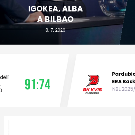
IGOKEA, ALBA
A BILBAO
8. 7. 2026
Pardubi
dělí
91:74
ERA Bask
.
NBL 2025
0