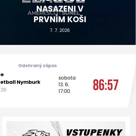
NASAZENI V
PRVNÍM KOŠI
7. 7. 2026
Odehraný zápas
ce
sobota
86:57
etball Nymburk
13. 6.
/26
17:00