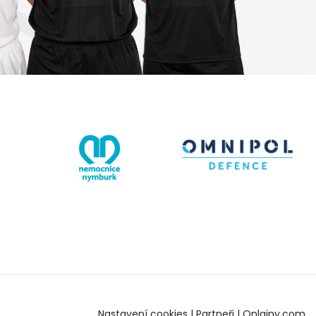
Nastavení cookies
|
Partneři
|
Onlajny.com